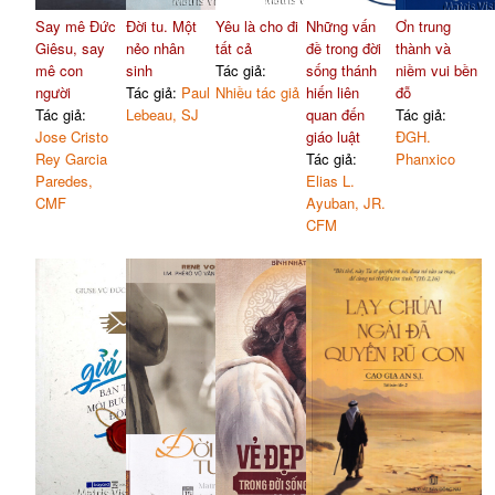
Say mê Đức
Đời tu. Một
Yêu là cho đi
Những vấn
Ơn trung
Giêsu, say
nẻo nhân
tất cả
đề trong đời
thành và
mê con
sinh
Tác giả:
sống thánh
niềm vui bền
người
Tác giả:
Paul
Nhiều tác giả
hiến liên
đỗ
Tác giả:
Lebeau, SJ
quan đến
Tác giả:
Jose Cristo
giáo luật
ĐGH.
Rey Garcia
Tác giả:
Phanxico
Paredes,
Elias L.
CMF
Ayuban, JR.
CFM