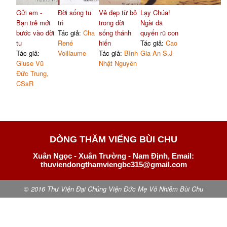
Gửi em -
Đời sống tu
Vẻ đẹp từ bỏ
Lạy Chúa!
Bạn trẻ mới
trì
trong đời
Ngài đã
bước vào đời
Tác giả:
Cha
sống thánh
quyến rũ con
tu
René
hiến
Tác giả:
Cao
Tác giả:
Voillaume
Tác giả:
Bình
Gia An S.J
Giuse Vũ
Nhật Nguyên
Đức Trung,
CSsR
DÒNG THĂM VIẾNG BÙI CHU
Xuân Ngọc - Xuân Trường - Nam Định, Email:
thuviendongthamviengbc315@gmail.com
© 2016 Thư Viện Đại Chủng Viện Đức Mẹ Vô Nhiễm Bùi Chu