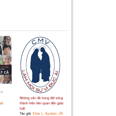
Những vấn đề trong đời sống
giả
thánh hiến liên quan đến giáo
luật
Tác giả:
Elias L. Ayuban, JR.