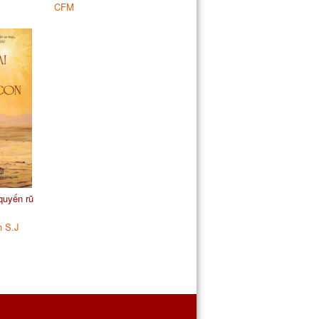
CFM
quyến rũ
n S.J