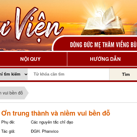
NỘI QUY
HƯỚNG DẪN
Tìm
m vui bền đỗ
Ơn trung thành và niềm vui bền đỗ
Phụ đề:
Các nguyên tắc chỉ đạo
Tác giả:
ĐGH. Phanxico