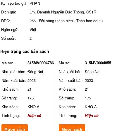
Ký hiệu tác giả:
PHAN
Dịch giả:
Lm. Đaminh Nguyễn Đức Thông, CSsR
DDC:
256 - Đời sống thánh hiến - Thần học đời tu
Ngôn ngữ:
Việt
Số cuốn:
2
Hiện trạng các bản sách
Mã số:
315MV0004786
Mã số:
315MV0004855
Nhà xuất bản:
Đồng Nai
Nhà xuất bản:
Đồng Nai
Năm xuất bản:
2023
Năm xuất bản:
2023
Khổ sách:
21
Khổ sách:
21
Số trang:
175
Số trang:
175
Kho sách:
KHO A
Kho sách:
KHO A
Tình trạng:
Hiện có
Tình trạng:
Hiện có
Mượn sách
Mượn sách