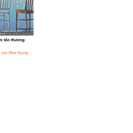
àm tổn thương
:
Jun Mee Kyung