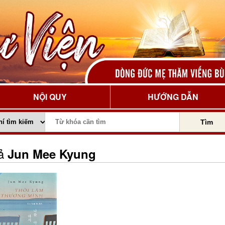
NỘI QUY
HƯỚNG DẪN
Tìm
iả
Jun Mee Kyung