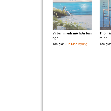
Vì bạn mạnh mẽ hơn bạn
Thôi l
nghĩ
mình
Tác giả:
Jun Mee Kyung
Tác giả