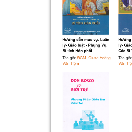
Hướng dẫn mục vụ. Luân
Hướng 
lý- Giáo luật - Phụng Vụ.
lý- Giá
Bí tích Hôn phối
Các Bí 
Tác giả:
ĐGM. Giuse Hoàng
Tác giả
Văn Tiệm
Văn Ti