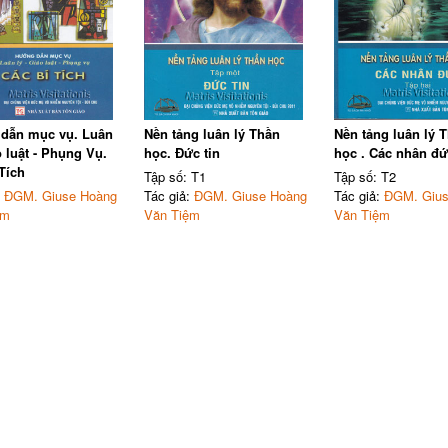
dẫn mục vụ. Luân
Nền tảng luân lý Thần
Nền tảng luân lý 
o luật - Phụng Vụ.
học. Đức tin
học . Các nhân đ
Tích
Tập số: T1
Tập số: T2
:
ĐGM. Giuse Hoàng
Tác giả:
ĐGM. Giuse Hoàng
Tác giả:
ĐGM. Gius
ệm
Văn Tiệm
Văn Tiệm