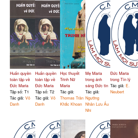
Huấn quyền
Huấn quyền
Học thuyết
Mẹ Maria
Đức Maria
toàn tập về
toàn tập về
Trinh Nữ
trong ánh
trong Tín lý
Đức Maria
Đức Maria
Maria
sáng Đức tin
Tác giả:
E.
Tập số: T1
Tập số: T2
Tác giả:
Tác giả:
Neubert
Tác giả:
Vô
Tác giả:
Vô
Thomas Trần
Ngưỡng
Danh
Danh
Khắc Khoan
Nhân Lưu Ấu
Nhi