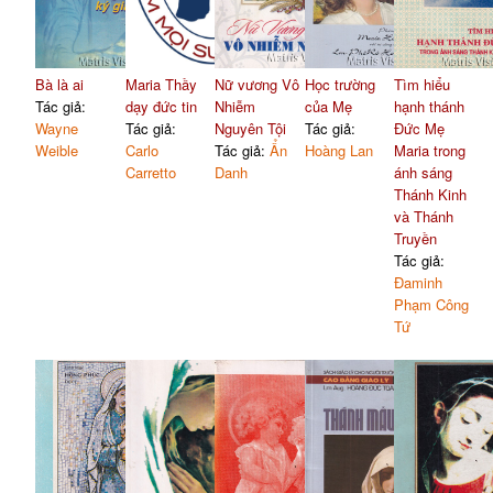
Bà là ai
Maria Thầy
Nữ vương Vô
Học trường
Tìm hiểu
Tác giả:
dạy đức tin
Nhiễm
của Mẹ
hạnh thánh
Wayne
Tác giả:
Nguyên Tội
Tác giả:
Đức Mẹ
Weible
Carlo
Tác giả:
Ẩn
Hoàng Lan
Maria trong
Carretto
Danh
ánh sáng
Thánh Kinh
và Thánh
Truyền
Tác giả:
Đaminh
Phạm Công
Tứ