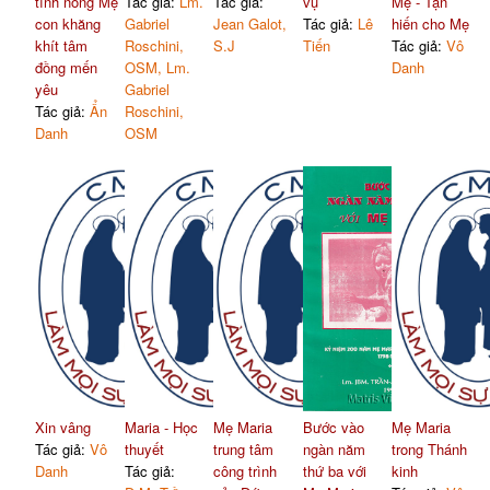
tình nồng Mẹ
Tác giả:
Lm.
Tác giả:
vụ
Mẹ - Tận
con khăng
Gabriel
Jean Galot,
Tác giả:
Lê
hiến cho Mẹ
khít tâm
Roschini,
S.J
Tiến
Tác giả:
Vô
đồng mến
OSM, Lm.
Danh
yêu
Gabriel
Tác giả:
Ẩn
Roschini,
Danh
OSM
Xin vâng
Maria - Học
Mẹ Maria
Bước vào
Mẹ Maria
Tác giả:
Vô
thuyết
trung tâm
ngàn năm
trong Thánh
Danh
Tác giả:
công trình
thứ ba với
kinh