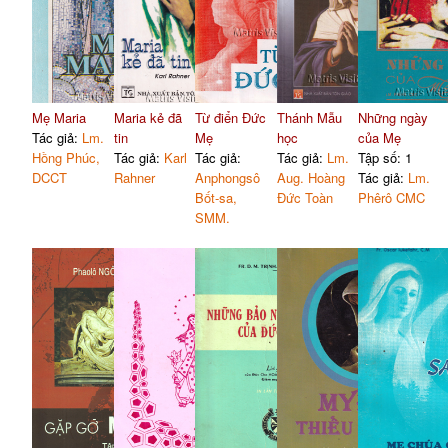
Mẹ Maria
Maria kẻ đã
Từ điển Đức
Thánh Mẫu
Những ngày
Tác giả:
Lm.
tin
Mẹ
học
của Mẹ
Hồng Phúc,
Tác giả:
Karl
Tác giả:
Tác giả:
Lm.
Tập số: 1
DCCT
Rahner
Anphongsô
Aug. Hoàng
Tác giả:
Lm.
Bốt-sa,
Đức Toàn
Phêrô CMC
SMM.