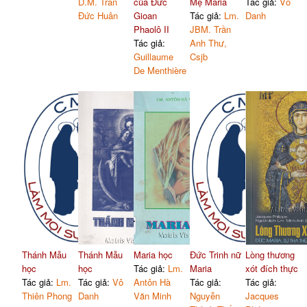
D.M. Trần
của Đức
Mẹ Maria
Tác giả:
Vô
Đức Huân
Gioan
Tác giả:
Lm.
Danh
Phaolô II
JBM. Trần
Tác giả:
Anh Thư,
Guillaume
Csjb
De Menthière
Thánh Mẫu
Thánh Mẫu
Maria học
Đức Trinh nữ
Lòng thương
học
học
Tác giả:
Lm.
Maria
xót đích thực
Tác giả:
Lm.
Tác giả:
Vô
Antôn Hà
Tác giả:
Tác giả:
Thiên Phong
Danh
Văn Minh
Nguyễn
Jacques