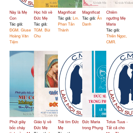
Này là Mẹ
Học hỏi về
Magnificat
Magnificat
Chiêm
Con
Đức Mẹ
Tác giả:
Lm.
Tác giả:
Ẩn
ngưỡng Mẹ
Tác giả:
Tác giả:
Phan Tấn
Danh
Maria
ĐGM. Giuse
TGM. Bùi
Thành
Tác giả:
Hoàng Văn
Chu
Thiên Ngọc,
Tiệm
CMR.
Phút giây
Giáo lý về
Trái tim Đức
Đức Maria
Totus Tuus -
bốc cháy
Đức Mẹ
Mẹ
trong Phụng
Tất cả cho