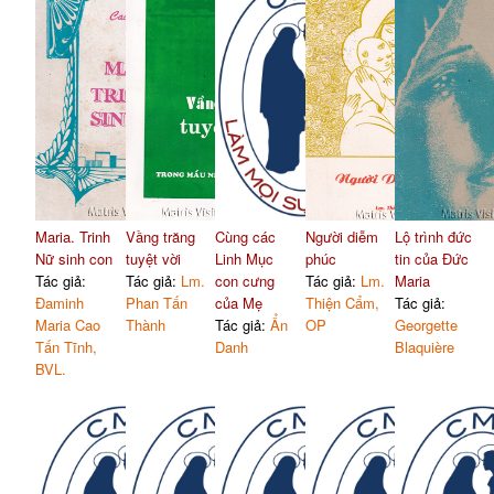
Maria. Trinh
Vầng trăng
Cùng các
Người diễm
Lộ trình đức
Nữ sinh con
tuyệt vời
Linh Mục
phúc
tin của Đức
Tác giả:
Tác giả:
Lm.
con cưng
Tác giả:
Lm.
Maria
Đaminh
Phan Tấn
của Mẹ
Thiện Cẩm,
Tác giả:
Maria Cao
Thành
Tác giả:
Ẩn
OP
Georgette
Tấn Tĩnh,
Danh
Blaquière
BVL.