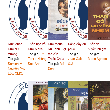
Kính chào
Thần học về
Đức Maria
Đấng đầy ơn
Thần đô
Đức Nữ
Đức Maria
Nữ Trinh kiệt
phúc
huyền nhiệm
Vương
Tác giả:
Lm.
tác của
Tác giả:
Tác giả:
Tác giả:
Tanila Hoàng
Thiên Chúa
Jean Galot,
Maria Agreda
Đaminh M.
Đắc Ánh
Tác giả:
Vô
S.J
Nguyễn Phú
Danh
Lộc, CMC.