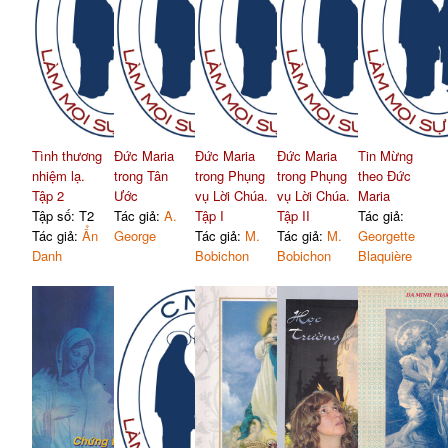
Tình thương
Đức Maria
Đức Maria
Đức Maria
Tin Mừng
nhiệm lạ.
trong Tân
trong Phụng
trong Phụng
theo Đức
Tập 2
Ước
vụ Lời Chúa.
vụ Lời Chúa.
Maria
Tập số: T2
Tác giả:
A.
Tập I
Tập II
Tác giả:
Tác giả:
Ẩn
George
Tác giả:
M.
Tác giả:
M.
Georgette
Danh
Bobichon
Bobichon
Blaquière