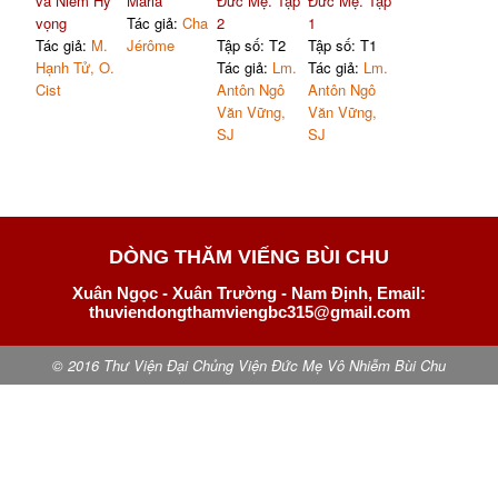
và Niềm Hy
Maria
Đức Mẹ. Tập
Đức Mẹ. Tập
vọng
Tác giả:
Cha
2
1
Tác giả:
M.
Jérôme
Tập số: T2
Tập số: T1
Hạnh Tử, O.
Tác giả:
Lm.
Tác giả:
Lm.
Cist
Antôn Ngô
Antôn Ngô
Văn Vững,
Văn Vững,
SJ
SJ
DÒNG THĂM VIẾNG BÙI CHU
Xuân Ngọc - Xuân Trường - Nam Định, Email:
thuviendongthamviengbc315@gmail.com
© 2016 Thư Viện Đại Chủng Viện Đức Mẹ Vô Nhiễm Bùi Chu