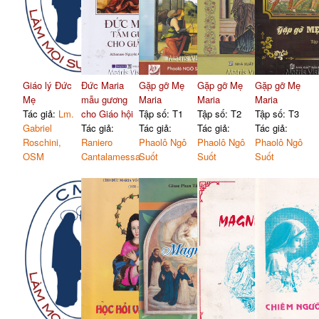
Giáo lý Đức
Đức Maria
Gặp gỡ Mẹ
Gặp gỡ Mẹ
Gặp gỡ Mẹ
Mẹ
mẫu gương
Maria
Maria
Maria
Tác giả:
Lm.
cho Giáo hội
Tập số: T1
Tập số: T2
Tập số: T3
Gabriel
Tác giả:
Tác giả:
Tác giả:
Tác giả:
Roschini,
Raniero
Phaolô Ngô
Phaolô Ngô
Phaolô Ngô
OSM
Cantalamessa
Suốt
Suốt
Suốt