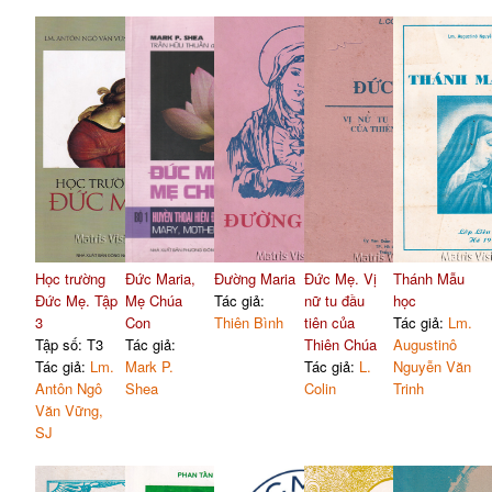
Học trường
Đức Maria,
Đường Maria
Đức Mẹ. Vị
Thánh Mẫu
Đức Mẹ. Tập
Mẹ Chúa
Tác giả:
nữ tu đầu
học
3
Con
Thiên Bình
tiên của
Tác giả:
Lm.
Tập số: T3
Tác giả:
Thiên Chúa
Augustinô
Tác giả:
Lm.
Mark P.
Tác giả:
L.
Nguyễn Văn
Antôn Ngô
Shea
Colin
Trinh
Văn Vững,
SJ