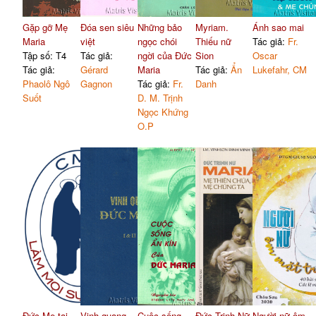
Gặp gỡ Mẹ
Đóa sen siêu
Những bảo
Myriam.
Ánh sao mai
Maria
việt
ngọc chói
Thiếu nữ
Tác giả:
Fr.
Tập số: T4
Tác giả:
ngời của Đức
Sion
Oscar
Tác giả:
Gérard
Maria
Tác giả:
Ẩn
Lukefahr, CM
Phaolô Ngô
Gagnon
Tác giả:
Fr.
Danh
Suốt
D. M. Trịnh
Ngọc Khứng
O.P
Đức Mẹ tại
Vinh quang
Cuộc sống
Đức Trinh Nữ
Người nữ ôm