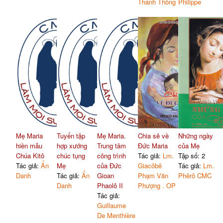
Thành Thống
Philippe
Mẹ Maria
Tuyển tập
Mẹ Maria.
Chia sẻ về
Những ngày
hiền mẫu
hợp xướng
Trung tâm
Đức Maria
của Mẹ
Chúa Kitô
chúc tụng
công trình
Tác giả:
Lm.
Tập số: 2
Tác giả:
Ẩn
Mẹ
của Đức
Giacôbê
Tác giả:
Lm.
Danh
Tác giả:
Ẩn
Gioan
Phạm Văn
Phêrô CMC
Danh
Phaolô II
Phượng . OP
Tác giả:
Guillaume
De Menthière