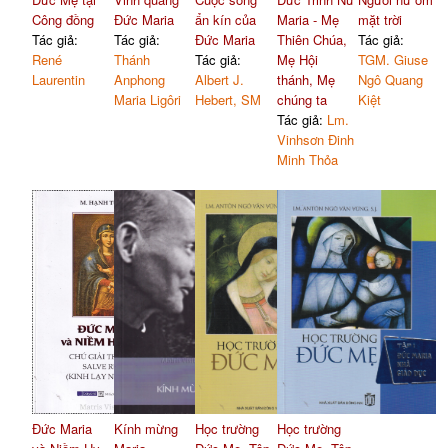
Công đồng
Đức Maria
ẩn kín của
Maria - Mẹ
mặt trời
Tác giả:
Tác giả:
Đức Maria
Thiên Chúa,
Tác giả:
René
Thánh
Tác giả:
Mẹ Hội
TGM. Giuse
Laurentin
Anphong
Albert J.
thánh, Mẹ
Ngô Quang
Maria Ligôri
Hebert, SM
chúng ta
Kiệt
Tác giả:
Lm.
Vinhsơn Đinh
Minh Thỏa
Đức Maria
Kính mừng
Học trường
Học trường