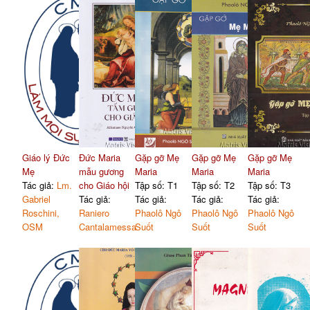
Giáo lý Đức
Đức Maria
Gặp gỡ Mẹ
Gặp gỡ Mẹ
Gặp gỡ Mẹ
Mẹ
mẫu gương
Maria
Maria
Maria
Tác giả:
Lm.
cho Giáo hội
Tập số: T1
Tập số: T2
Tập số: T3
Gabriel
Tác giả:
Tác giả:
Tác giả:
Tác giả:
Roschini,
Raniero
Phaolô Ngô
Phaolô Ngô
Phaolô Ngô
OSM
Cantalamessa
Suốt
Suốt
Suốt