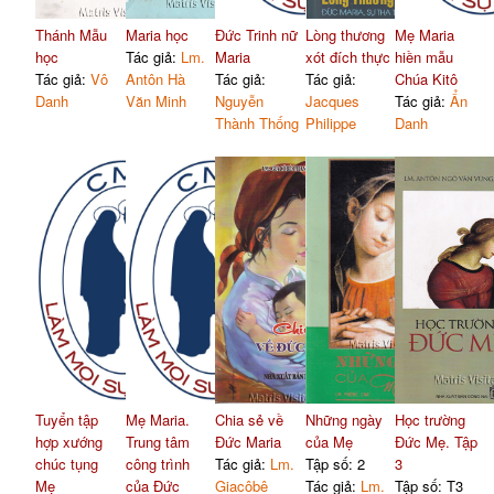
Thánh Mẫu
Maria học
Đức Trinh nữ
Lòng thương
Mẹ Maria
học
Tác giả:
Lm.
Maria
xót đích thực
hiền mẫu
Tác giả:
Vô
Antôn Hà
Tác giả:
Tác giả:
Chúa Kitô
Danh
Văn Minh
Nguyễn
Jacques
Tác giả:
Ẩn
Thành Thống
Philippe
Danh
Tuyển tập
Mẹ Maria.
Chia sẻ về
Những ngày
Học trường
hợp xướng
Trung tâm
Đức Maria
của Mẹ
Đức Mẹ. Tập
chúc tụng
công trình
Tác giả:
Lm.
Tập số: 2
3
Mẹ
của Đức
Giacôbê
Tác giả:
Lm.
Tập số: T3