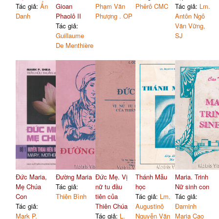
Tác giả:
Ẩn
Gioan
Phạm Văn
Phêrô CMC
Tác giả:
Lm.
Danh
Phaolô II
Phượng . OP
Antôn Ngô
Tác giả:
Văn Vững,
Guillaume
SJ
De Menthière
Đức Maria,
Đường Maria
Đức Mẹ. Vị
Thánh Mẫu
Maria. Trinh
Mẹ Chúa
Tác giả:
nữ tu đầu
học
Nữ sinh con
Con
Thiên Bình
tiên của
Tác giả:
Lm.
Tác giả:
Tác giả:
Thiên Chúa
Augustinô
Đaminh
Mark P.
Tác giả:
L.
Nguyễn Văn
Maria Cao