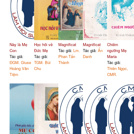
Này là Mẹ
Học hỏi về
Magnificat
Magnificat
Chiêm
Con
Đức Mẹ
Tác giả:
Lm.
Tác giả:
Ẩn
ngưỡng Mẹ
Tác giả:
Tác giả:
Phan Tấn
Danh
Maria
ĐGM. Giuse
TGM. Bùi
Thành
Tác giả:
Hoàng Văn
Chu
Thiên Ngọc,
Tiệm
CMR.