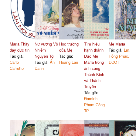
Maria Thầy
Nữ vương Vô
Học trường
Tìm hiểu
Mẹ Maria
dạy đức tin
Nhiễm
của Mẹ
hạnh thánh
Tác giả:
Lm.
Tác giả:
Nguyên Tội
Tác giả:
Đức Mẹ
Hồng Phúc,
Carlo
Tác giả:
Ẩn
Hoàng Lan
Maria trong
DCCT
Carretto
Danh
ánh sáng
Thánh Kinh
và Thánh
Truyền
Tác giả:
Đaminh
Phạm Công
Tứ