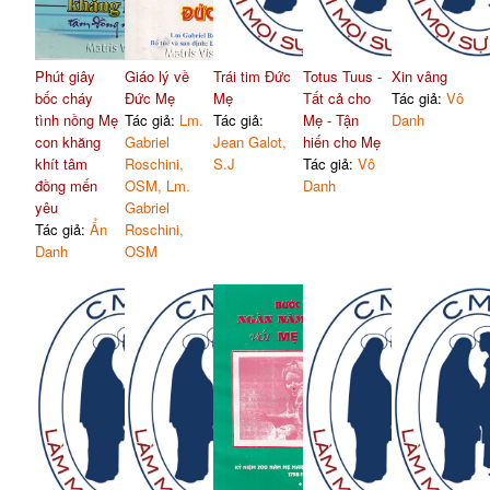
Phút giây
Giáo lý về
Trái tim Đức
Totus Tuus -
Xin vâng
bốc cháy
Đức Mẹ
Mẹ
Tất cả cho
Tác giả:
Vô
tình nồng Mẹ
Tác giả:
Lm.
Tác giả:
Mẹ - Tận
Danh
con khăng
Gabriel
Jean Galot,
hiến cho Mẹ
khít tâm
Roschini,
S.J
Tác giả:
Vô
đồng mến
OSM, Lm.
Danh
yêu
Gabriel
Tác giả:
Ẩn
Roschini,
Danh
OSM