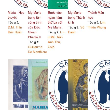
Maria - Học
Mẹ Maria
Bước vào
Mẹ Maria
Thánh Mẫu
thuyết
trung tâm
ngàn năm
trong Thánh
học
Tác giả:
công trình
thứ ba với
kinh
Tác giả:
Lm.
D.M. Trần
của Đức
Mẹ Maria
Tác giả:
Vô
Thiên Phong
Đức Huân
Gioan
Tác giả:
Lm.
Danh
Phaolô II
JBM. Trần
Tác giả:
Anh Thư,
Guillaume
Csjb
De Menthière