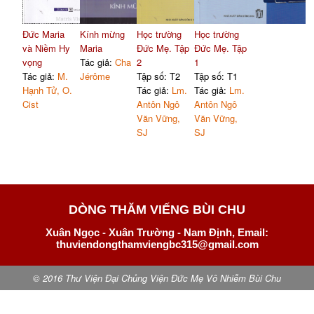
Đức Maria
Kính mừng
Học trường
Học trường
và Niềm Hy
Maria
Đức Mẹ. Tập
Đức Mẹ. Tập
vọng
Tác giả:
Cha
2
1
Tác giả:
M.
Jérôme
Tập số: T2
Tập số: T1
Hạnh Tử, O.
Tác giả:
Lm.
Tác giả:
Lm.
Cist
Antôn Ngô
Antôn Ngô
Văn Vững,
Văn Vững,
SJ
SJ
DÒNG THĂM VIẾNG BÙI CHU
Xuân Ngọc - Xuân Trường - Nam Định, Email:
thuviendongthamviengbc315@gmail.com
© 2016 Thư Viện Đại Chủng Viện Đức Mẹ Vô Nhiễm Bùi Chu