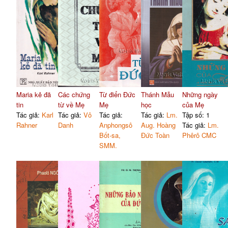
Maria kẻ đã
Các chứng
Từ điển Đức
Thánh Mẫu
Những ngày
tin
từ về Mẹ
Mẹ
học
của Mẹ
Tác giả:
Karl
Tác giả:
Vô
Tác giả:
Tác giả:
Lm.
Tập số: 1
Rahner
Danh
Anphongsô
Aug. Hoàng
Tác giả:
Lm.
Bốt-sa,
Đức Toàn
Phêrô CMC
SMM.