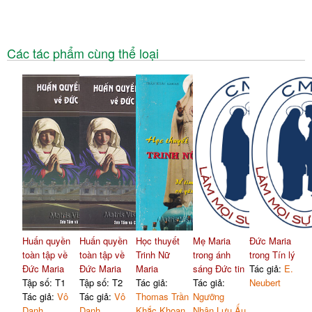
Các tác phẩm cùng thể loại
Huấn quyền
Huấn quyền
Học thuyết
Mẹ Maria
Đức Maria
toàn tập về
toàn tập về
Trinh Nữ
trong ánh
trong Tín lý
Đức Maria
Đức Maria
Maria
sáng Đức tin
Tác giả:
E.
Tập số: T1
Tập số: T2
Tác giả:
Tác giả:
Neubert
Tác giả:
Vô
Tác giả:
Vô
Thomas Trần
Ngưỡng
Danh
Danh
Khắc Khoan
Nhân Lưu Ấu