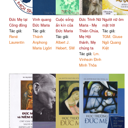
Đức Mẹ tại
Vinh quang
Cuộc sống
Đức Trinh Nữ
Người nữ ôm
Công đồng
Đức Maria
ẩn kín của
Maria - Mẹ
mặt trời
Tác giả:
Tác giả:
Đức Maria
Thiên Chúa,
Tác giả:
René
Thánh
Tác giả:
Mẹ Hội
TGM. Giuse
Laurentin
Anphong
Albert J.
thánh, Mẹ
Ngô Quang
Maria Ligôri
Hebert, SM
chúng ta
Kiệt
Tác giả:
Lm.
Vinhsơn Đinh
Minh Thỏa