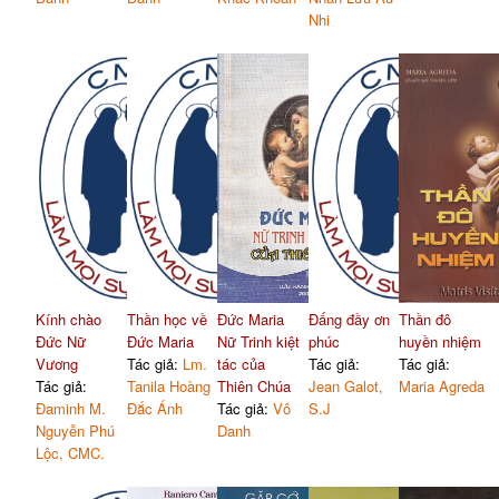
Nhi
Kính chào
Thần học về
Đức Maria
Đấng đầy ơn
Thần đô
Đức Nữ
Đức Maria
Nữ Trinh kiệt
phúc
huyền nhiệm
Vương
Tác giả:
Lm.
tác của
Tác giả:
Tác giả:
Tác giả:
Tanila Hoàng
Thiên Chúa
Jean Galot,
Maria Agreda
Đaminh M.
Đắc Ánh
Tác giả:
Vô
S.J
Nguyễn Phú
Danh
Lộc, CMC.