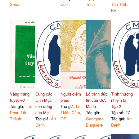
Shea
Colin
Trinh
Tấn Tĩnh,
BVL.
Vầng trăng
Cùng các
Người diễm
Lộ trình đức
Tình thương
tuyệt vời
Linh Mục
phúc
tin của Đức
nhiệm lạ.
Tác giả:
Lm.
con cưng
Tác giả:
Lm.
Maria
Tập 2
Phan Tấn
của Mẹ
Thiện Cẩm,
Tác giả:
Tập số: T2
Thành
Tác giả:
Ẩn
OP
Georgette
Tác giả:
Ẩn
Danh
Blaquière
Danh