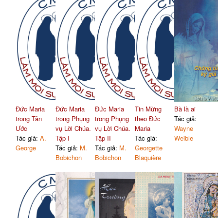
Đức Maria
Đức Maria
Đức Maria
Tin Mừng
Bà là ai
trong Tân
trong Phụng
trong Phụng
theo Đức
Tác giả:
Ước
vụ Lời Chúa.
vụ Lời Chúa.
Maria
Wayne
Tác giả:
A.
Tập I
Tập II
Tác giả:
Weible
George
Tác giả:
M.
Tác giả:
M.
Georgette
Bobichon
Bobichon
Blaquière