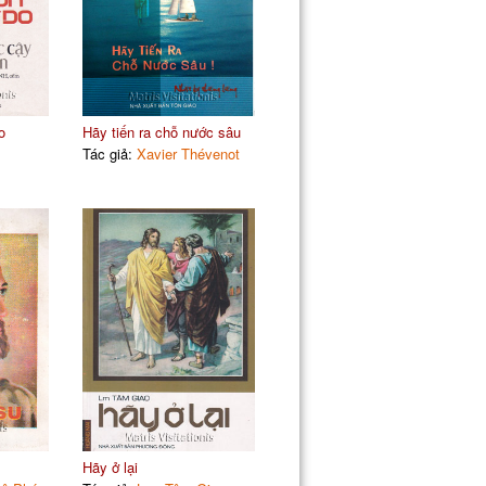
o
Hãy tiến ra chỗ nước sâu
Tác giả:
Xavier Thévenot
Hãy ở lại