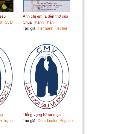
êsu
Anh chị em là đền thờ của
st, SVD
Chúa Thánh Thần
Tác giả:
Hermann Fischer
ng
Tiếng vọng từ sa mạc
n Trọng
Tác giả:
Dom Lucien Regnault