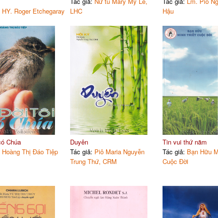
Tác giả:
Nữ tu Mary Mỹ Lê,
Tác giả:
Lm. Piô N
:
HY. Roger Etchegaray
LHC
Hậu
 có Chúa
Duyên
Tin vui thứ năm
:
Hoàng Thị Đáo Tiệp
Tác giả:
Piô Maria Nguyễn
Tác giả:
Bạn Hữu Mi
Trung Thứ, CRM
Cuộc Đời