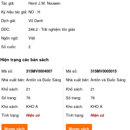
Tác giả:
Henri J.M. Nouwen
Ký hiệu tác giả:
NO - H
Dịch giả:
Vô Danh
DDC:
248.2 - Trải nghiệm tôn giáo
Ngôn ngữ:
Việt
Số cuốn:
2
Hiện trạng các bản sách
Mã số:
315MV0004007
Mã số:
315MV0005015
Nhà xuất bản:
Antôn và Đuốc Sáng
Nhà xuất bản:
Antôn và Đuốc Sáng
Khổ sách:
21
Khổ sách:
21
Số trang:
76
Số trang:
76
Kho sách:
KHO A
Kho sách:
KHO A
Tình trạng:
Hiện có
Tình trạng:
Hiện có
Mượn sách
Mượn sách