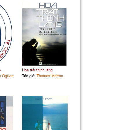
p
Hoa trái thinh lặng
 Ogilvie
Tác giả:
Thomas Merton