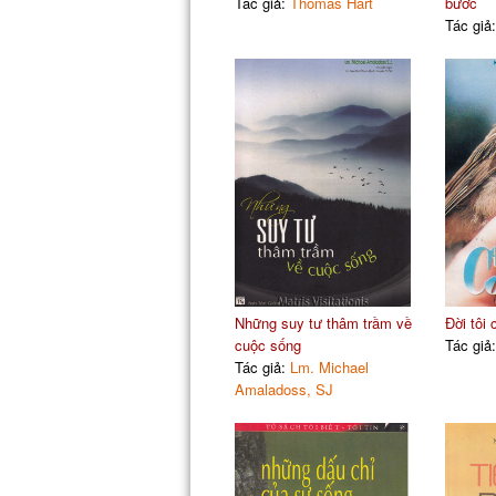
Tác giả:
Thomas Hart
bước
Tác giả
Những suy tư thâm trầm về
Đời tôi
cuộc sống
Tác giả
Tác giả:
Lm. Michael
Amaladoss, SJ