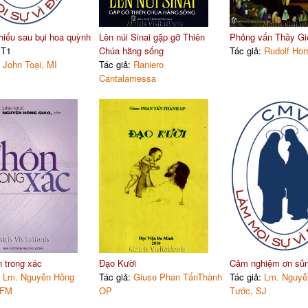
hiếu sau bụi hoa quỳnh
Lên núi Sinai gặp gỡ Thiên
Phỏng vấn Thầy Gi
 T1
Chúa hằng sống
Tác giả:
Rudolf Hor
:
John Toại, MI
Tác giả:
Raniero
Cantalamessa
 trong xác
Đạo Kười
Cảm nghiệm ơn sủ
:
Lm. Nguyễn Hồng
Tác giả:
Giuse Phan TấnThành
Tác giả:
Lm. Nguyễ
OFM
OP
Tước, SJ