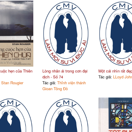
uộc hẹn của Thiên
Lòng nhân ái trong cơn đại
Một cái nhìn rất đẹ
dịch - Số 74
Tác giả:
LLoyd John
:
Stan Rougier
Tác giả:
Thỉnh viện thánh
Gioan Tông Đồ