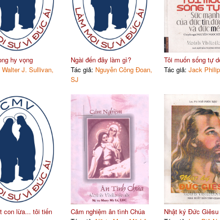
ong hy vọng
Ngài đến đây làm gì?
Tôi muốn sống tự d
:
Walter J. Sullivan,
Tác giả:
Nguyễn Công Đoan,
Tác giả:
Jack Philip
SJ
con lừa... tôi tiến
Cảm nghiệm ân tình Chúa
Nhật ký Đức Giêsu