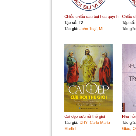
Chiếc chiếu sau bụi hoa quỳnh
Chiếc c
Tập số: T2
Tập số:
Tác giả:
John Toại, MI
Tác giả
Cái đẹp cứu rỗi thế giới
Như hồn
Tác giả:
ĐHY. Carlo Maria
Tác giả
Martini
Giáo, 