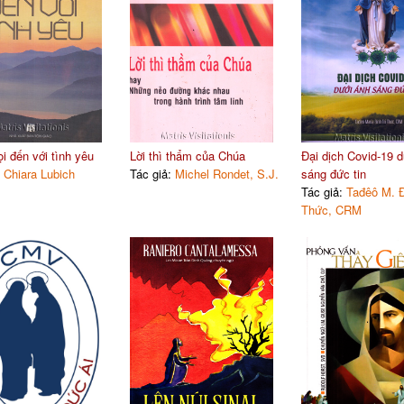
i đến với tình yêu
Lời thì thẩm của Chúa
Đại dịch Covid-19 d
:
Chiara Lubich
Tác giả:
Michel Rondet, S.J.
sáng đức tin
Tác giả:
Tađêô M. Đ
Thức, CRM