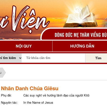
NỘI QUY
HƯỚNG DẪN
Tìm
u
Nhân Danh Chúa Giêsu
Phụ đề:
Các suy nghĩ về hướng lãnh đạo của người Kitô
Nguyên tác:
In the Name of Jesus