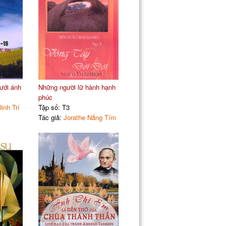
ưới ánh
Những người lữ hành hạnh
phúc
inh Trí
Tập số: T3
Tác giả:
Jorathe Nắng Tím