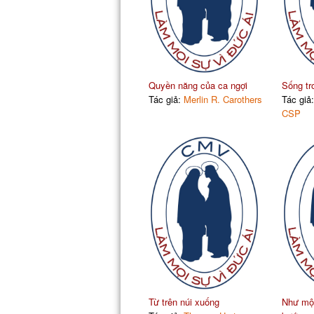
Quyền năng của ca ngợi
Sống tr
Tác giả:
Merlin R. Carothers
Tác giả
CSP
Từ trên núi xuống
Như một 