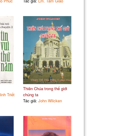
gô Phúc
Tác giả:
Lm. Tâm Giao
Thiên Chúa trong thế giới
nh Triết
chúng ta
Tác giả:
John Wilcken