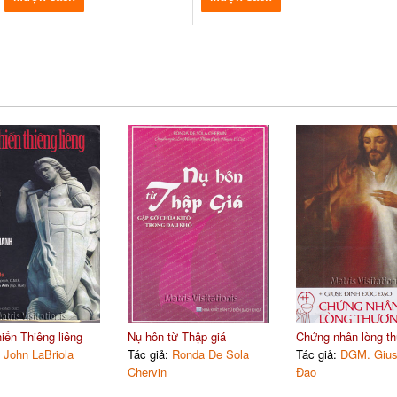
iến Thiêng liêng
Nụ hôn từ Thập giá
Chứng nhân lòng th
:
John LaBriola
Tác giả:
Ronda De Sola
Tác giả:
ĐGM. Gius
Chervin
Đạo