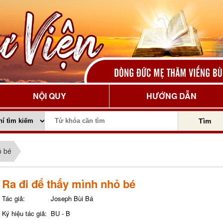
NỘI QUY
HƯỚNG DẪN
Tìm
ỏ bé
Ra đi để thấy mình nhỏ bé
Tác giả:
Joseph Bùi Bá
Ký hiệu tác giả:
BU - B