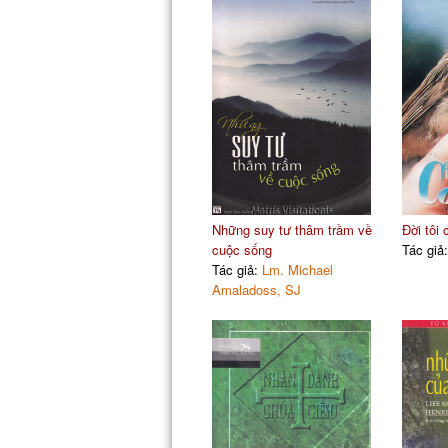
Những suy tư thâm trầm về
Đời tôi
cuộc sống
Tác giả
Tác giả:
Lm. Michael
Amaladoss, SJ