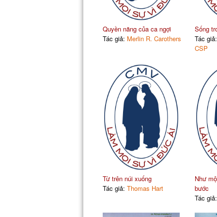
Quyền năng của ca ngợi
Sống tr
Tác giả:
Merlin R. Carothers
Tác giả
CSP
Từ trên núi xuống
Như một 
Tác giả:
Thomas Hart
bước
Tác giả