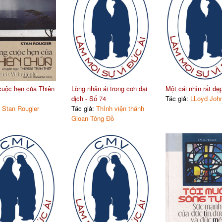
uộc hẹn của Thiên
Lòng nhân ái trong cơn đại
Một cái nhìn rất đẹ
dịch - Số 74
Tác giả:
LLoyd John
:
Stan Rougier
Tác giả:
Thỉnh viện thánh
Gioan Tông Đồ