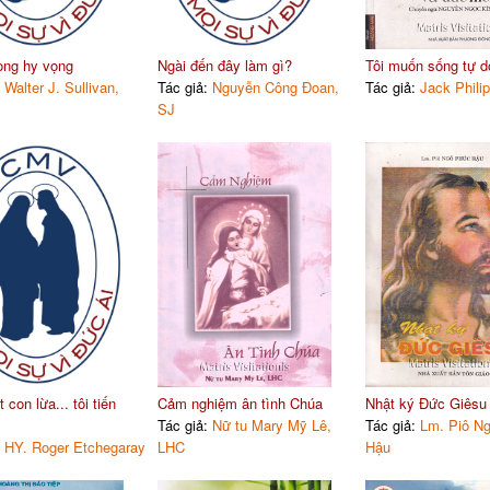
ong hy vọng
Ngài đến đây làm gì?
Tôi muốn sống tự d
:
Walter J. Sullivan,
Tác giả:
Nguyễn Công Đoan,
Tác giả:
Jack Philip
SJ
con lừa... tôi tiến
Cảm nghiệm ân tình Chúa
Nhật ký Đức Giêsu
Tác giả:
Nữ tu Mary Mỹ Lê,
Tác giả:
Lm. Piô N
:
HY. Roger Etchegaray
LHC
Hậu