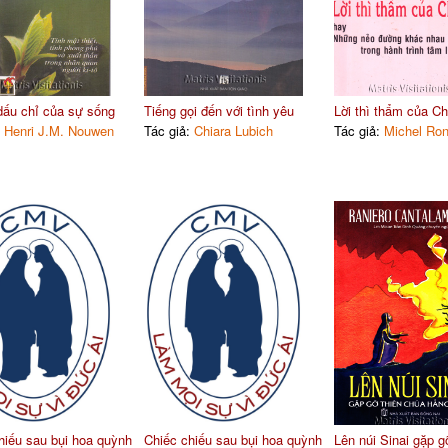
ấu chỉ của sự sống
Tiếng gọi đến với tình yêu
Lời thì thẩm của C
:
Henri J.M. Nouwen
Tác giả:
Chiara Lubich
Tác giả:
Michel Ron
hiếu sau bụi hoa quỳnh
Chiếc chiếu sau bụi hoa quỳnh
Lên núi Sinai gặp g