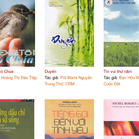
 có Chúa
Duyên
Tin vui thứ năm
:
Hoàng Thị Đáo Tiệp
Tác giả:
Piô Maria Nguyễn
Tác giả:
Bạn Hữu Mi
Trung Thứ, CRM
Cuộc Đời