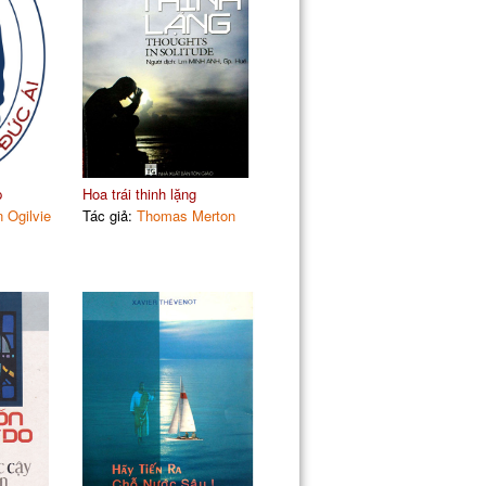
p
Hoa trái thinh lặng
 Ogilvie
Tác giả:
Thomas Merton