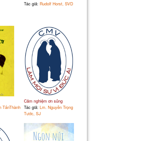
Tác giả:
Rudolf Horst, SVD
Cảm nghiệm ơn sủng
n TấnThành
Tác giả:
Lm. Nguyễn Trọng
Tước, SJ