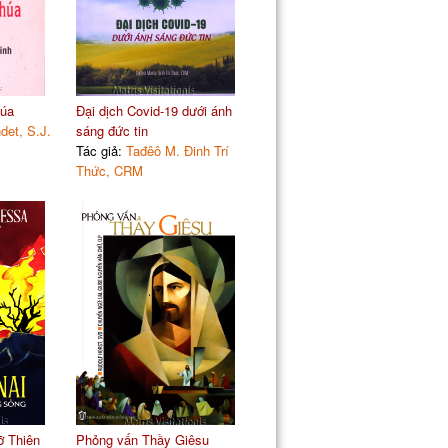
húa
Đại dịch Covid-19 dưới ánh
det, S.J.
sáng đức tin
Tác giả:
Tađêô M. Đinh Trí
Thức, CRM
ỡ Thiên
Phỏng vấn Thầy Giêsu