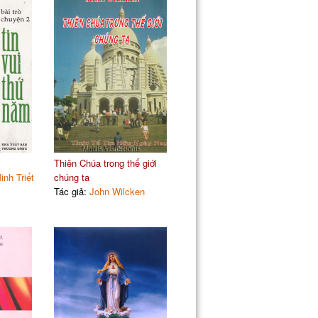
Thiên Chúa trong thế giới
nh Triết
chúng ta
Tác giả:
John Wilcken