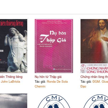
iến Thiêng liêng
Nụ hôn từ Thập giá
Chứng nhân lòng th
:
John LaBriola
Tác giả:
Ronda De Sola
Tác giả:
ĐGM. Gius
Chervin
Đạo