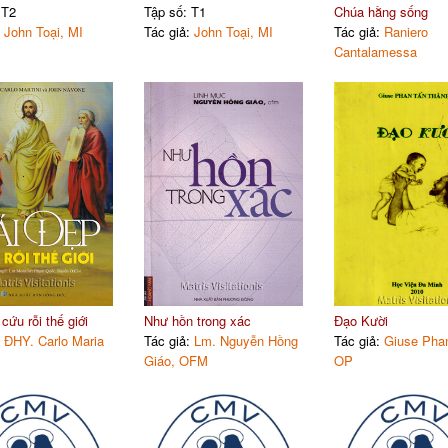
 T2
Tập số: T1
Chúa hằng sống
:
John Toại, MI
Tác giả:
John Toại, MI
Tác giả:
Raniero
Cantalamessa
cứu rỗi thế giới
Như hồn trong xác
Đạo Kười
:
ĐHY. Carlo Maria
Tác giả:
Lm. Nguyễn Hồng
Tác giả:
Giuse Pha
Giáo, OFM
OP