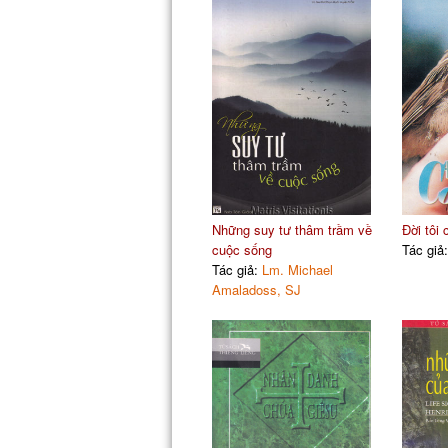
Những suy tư thâm trầm về
Đời tôi
cuộc sống
Tác giả
Tác giả:
Lm. Michael
Amaladoss, SJ