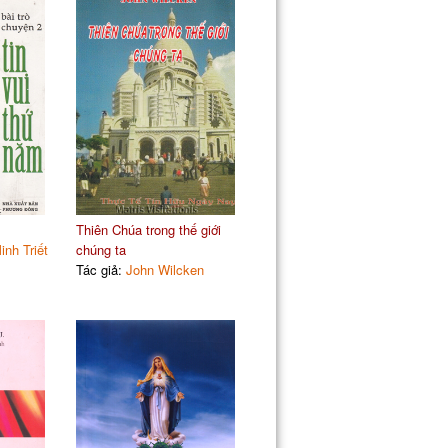
Thiên Chúa trong thế giới
nh Triết
chúng ta
Tác giả:
John Wilcken