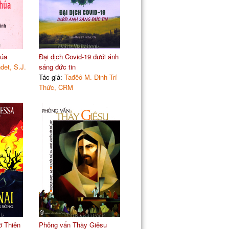
húa
Đại dịch Covid-19 dưới ánh
det, S.J.
sáng đức tin
Tác giả:
Tađêô M. Đinh Trí
Thức, CRM
ỡ Thiên
Phỏng vấn Thầy Giêsu