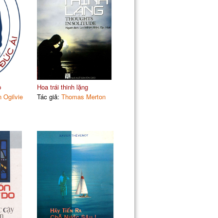
p
Hoa trái thinh lặng
 Ogilvie
Tác giả:
Thomas Merton