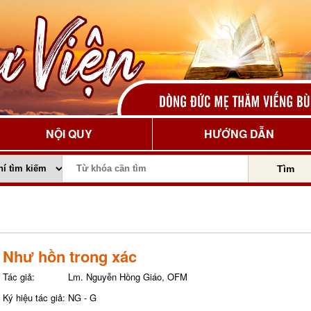
NỘI QUY
HƯỚNG DẪN
Tìm
Như hồn trong xác
Tác giả:
Lm. Nguyễn Hồng Giáo, OFM
Ký hiệu tác giả:
NG - G