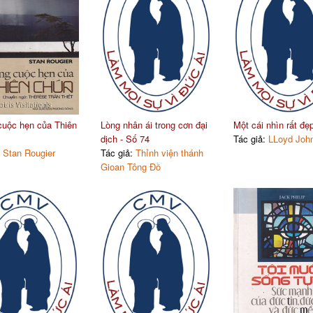
uộc hẹn của Thiên
Lòng nhân ái trong cơn đại
Một cái nhìn rất đẹ
dịch - Số 74
Tác giả:
LLoyd John
:
Stan Rougier
Tác giả:
Thỉnh viện thánh
Gioan Tông Đồ