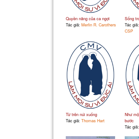
Quyền năng của ca ngợi
Sống tr
Tác giả:
Merlin R. Carothers
Tác giả
CSP
Từ trên núi xuống
Như một 
Tác giả:
Thomas Hart
bước
Tác giả