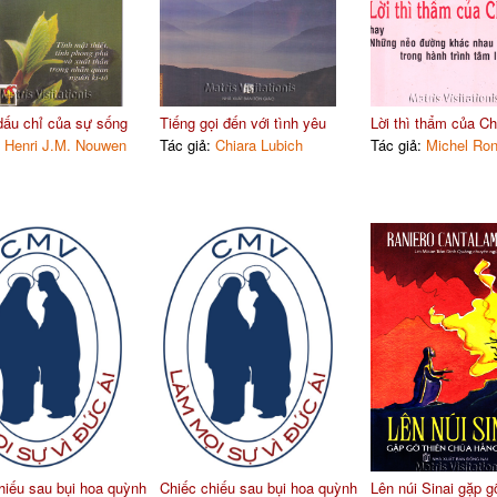
ấu chỉ của sự sống
Tiếng gọi đến với tình yêu
Lời thì thẩm của C
:
Henri J.M. Nouwen
Tác giả:
Chiara Lubich
Tác giả:
Michel Ron
hiếu sau bụi hoa quỳnh
Chiếc chiếu sau bụi hoa quỳnh
Lên núi Sinai gặp g