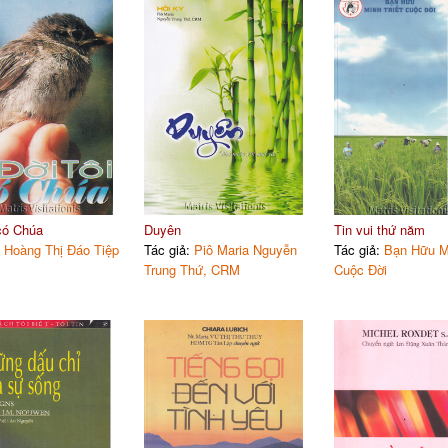
 có Chúa
Duyên
Tin vui thứ năm
:
Hoàng Thị Đáo Tiệp
Tác giả:
Piô Maria Nguyễn
Tác giả:
Bạn Hữu Mi
Trung Thứ, CRM
Cuộc Đời