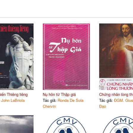
iến Thiêng liêng
Nụ hôn từ Thập giá
Chứng nhân lòng th
:
John LaBriola
Tác giả:
Ronda De Sola
Tác giả:
ĐGM. Gius
Chervin
Đạo