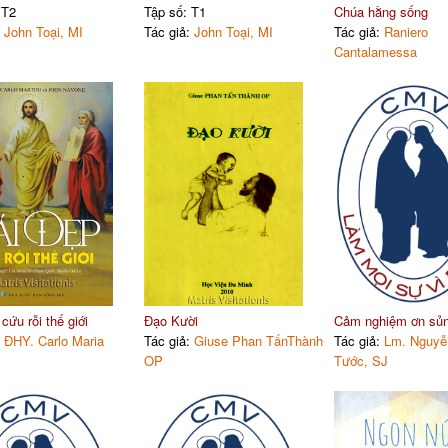
 T2
Tập số: T1
Chúa hằng sống
:
John Toại, MI
Tác giả:
John Toại, MI
Tác giả:
Raniero
Cantalamessa
cứu rỗi thế giới
Đạo Kười
Cảm nghiệm ơn sủ
:
ĐHY. Carlo Maria
Tác giả:
Giuse Phan TấnThành
Tác giả:
Lm. Nguyễ
OP
Tước, SJ