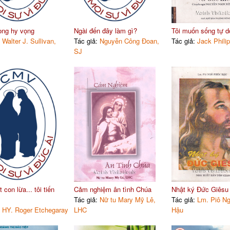
ong hy vọng
Ngài đến đây làm gì?
Tôi muốn sống tự d
:
Walter J. Sullivan,
Tác giả:
Nguyễn Công Đoan,
Tác giả:
Jack Philip
SJ
con lừa... tôi tiến
Cảm nghiệm ân tình Chúa
Nhật ký Đức Giêsu
Tác giả:
Nữ tu Mary Mỹ Lê,
Tác giả:
Lm. Piô N
:
HY. Roger Etchegaray
LHC
Hậu