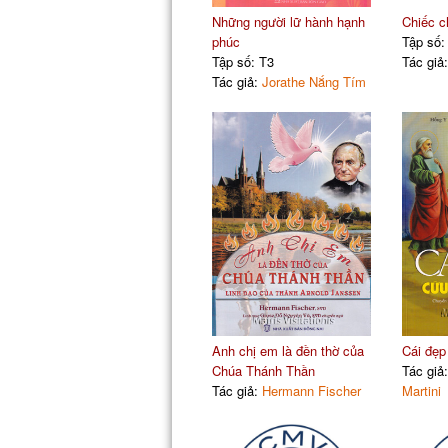
Những người lữ hành hạnh
Chiếc c
phúc
Tập số:
Tập số: T3
Tác giả
Tác giả:
Jorathe Nắng Tím
Anh chị em là đền thờ của
Cái đẹp 
Chúa Thánh Thần
Tác giả
Tác giả:
Hermann Fischer
Martini