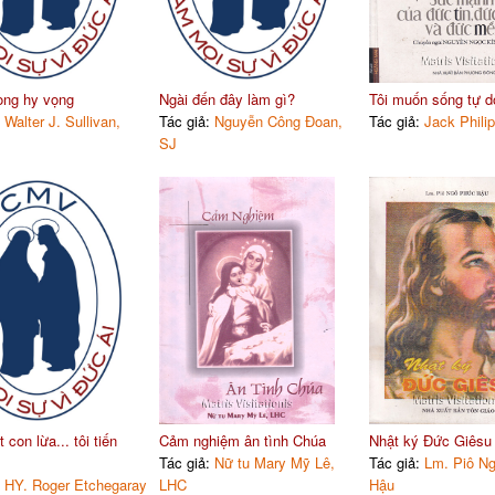
ong hy vọng
Ngài đến đây làm gì?
Tôi muốn sống tự d
:
Walter J. Sullivan,
Tác giả:
Nguyễn Công Đoan,
Tác giả:
Jack Philip
SJ
con lừa... tôi tiến
Cảm nghiệm ân tình Chúa
Nhật ký Đức Giêsu
Tác giả:
Nữ tu Mary Mỹ Lê,
Tác giả:
Lm. Piô N
:
HY. Roger Etchegaray
LHC
Hậu