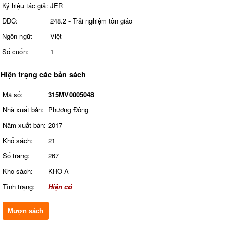
Ký hiệu tác giả:
JER
DDC:
248.2 - Trải nghiệm tôn giáo
Ngôn ngữ:
Việt
Số cuốn:
1
Hiện trạng các bản sách
Mã số:
315MV0005048
Nhà xuất bản:
Phương Đông
Năm xuất bản:
2017
Khổ sách:
21
Số trang:
267
Kho sách:
KHO A
Tình trạng:
Hiện có
Mượn sách