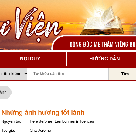
NỘI QUY
HƯỚNG DẪN
Tìm
lành
Những ảnh hưởng tốt lành
Nguyên tác:
Père Jérôme, Les bonnes influences
Tác giả:
Cha Jérôme