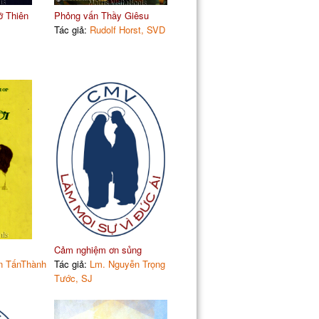
ỡ Thiên
Phỏng vấn Thầy Giêsu
Tác giả:
Rudolf Horst, SVD
Cảm nghiệm ơn sủng
n TấnThành
Tác giả:
Lm. Nguyễn Trọng
Tước, SJ