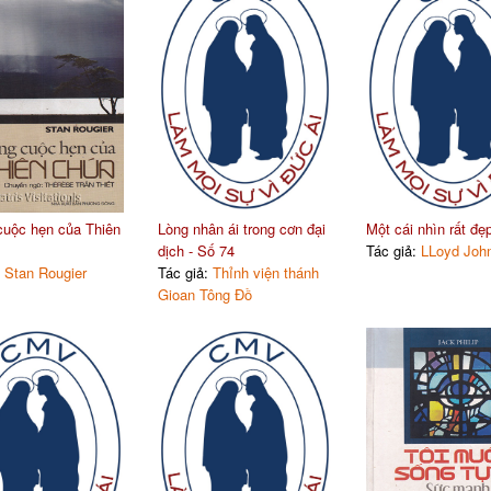
uộc hẹn của Thiên
Lòng nhân ái trong cơn đại
Một cái nhìn rất đẹ
dịch - Số 74
Tác giả:
LLoyd John
:
Stan Rougier
Tác giả:
Thỉnh viện thánh
Gioan Tông Đồ