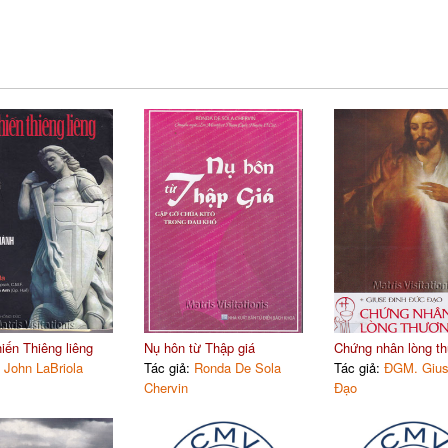
iến Thiêng liêng
Nụ hôn từ Thập giá
Chứng nhân lòng th
:
John LaBriola
Tác giả:
Ronda De Sola
Tác giả:
ĐGM. Gius
Chervin
Đạo