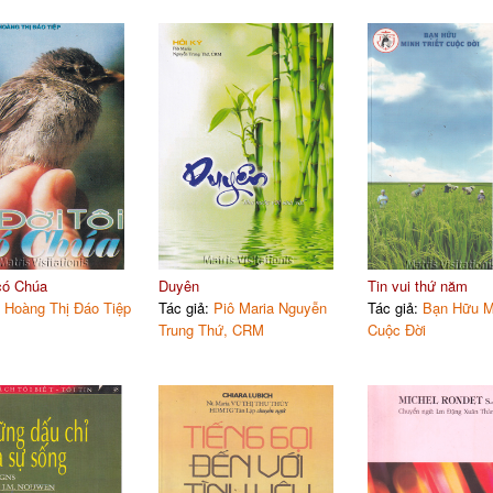
 có Chúa
Duyên
Tin vui thứ năm
:
Hoàng Thị Đáo Tiệp
Tác giả:
Piô Maria Nguyễn
Tác giả:
Bạn Hữu Mi
Trung Thứ, CRM
Cuộc Đời