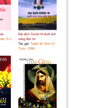
húa
Đại dịch Covid-19 dưới ánh
det, S.J.
sáng đức tin
Tác giả:
Tađêô M. Đinh Trí
Thức, CRM