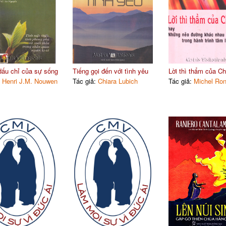
ấu chỉ của sự sống
Tiếng gọi đến với tình yêu
Lời thì thẩm của C
:
Henri J.M. Nouwen
Tác giả:
Chiara Lubich
Tác giả:
Michel Ron