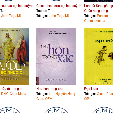
hiếu sau bụi hoa quỳnh
Chiếc chiếu sau bụi hoa quỳnh
Lên núi Sinai gặp g
 T2
Tập số: T1
Chúa hằng sống
:
John Toại, MI
Tác giả:
John Toại, MI
Tác giả:
Raniero
Cantalamessa
cứu rỗi thế giới
Như hồn trong xác
Đạo Kười
:
ĐHY. Carlo Maria
Tác giả:
Lm. Nguyễn Hồng
Tác giả:
Giuse Pha
Giáo, OFM
OP