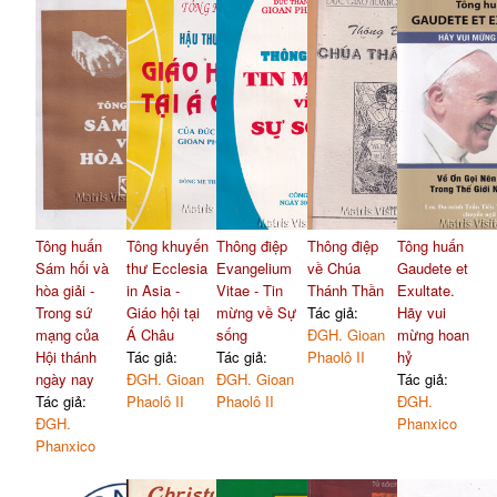
Tông huấn
Tông khuyến
Thông điệp
Thông điệp
Tông huấn
Sám hối và
thư Ecclesia
Evangelium
về Chúa
Gaudete et
hòa giải -
in Asia -
Vitae - Tin
Thánh Thần
Exultate.
Trong sứ
Giáo hội tại
mừng về Sự
Tác giả:
Hãy vui
mạng của
Á Châu
sống
ĐGH. Gioan
mừng hoan
Hội thánh
Tác giả:
Tác giả:
Phaolô II
hỷ
ngày nay
ĐGH. Gioan
ĐGH. Gioan
Tác giả:
Tác giả:
Phaolô II
Phaolô II
ĐGH.
ĐGH.
Phanxico
Phanxico