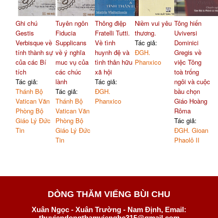
Ghi chú
Tuyên ngôn
Thông điệp
Niềm vui yêu
Tông hiến
Gestis
Fiducia
Fratelli Tutti.
thương.
Uviversi
Verbisque về
Supplicans
Về tình
Tác giả:
Dominici
tính thành sự
về ý nghĩa
huynh đệ và
ĐGH.
Gregis về
của các Bí
muc vụ của
tình thân hữu
Phanxico
việc Tông
tích
các chúc
xã hội
toà trống
Tác giả:
lành
Tác giả:
ngôi và cuộc
Thánh Bộ
Tác giả:
ĐGH.
bầu chọn
Vatican Văn
Thánh Bộ
Phanxico
Giáo Hoàng
Phòng Bộ
Vatican Văn
Rôma
Giáo Lý Đức
Phòng Bộ
Tác giả:
Tin
Giáo Lý Đức
ĐGH. Gioan
Tin
Phaolô II
DÒNG THĂM VIẾNG BÙI CHU
Xuân Ngọc - Xuân Trường - Nam Định, Email:
thuviendongthamviengbc315@gmail.com