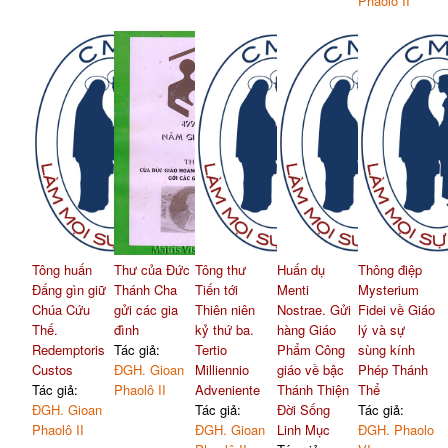
Phaolô II
Tông huấn
Thư của Đức
Tông thư
Huấn dụ
Thông điệp
Đấng gìn giữ
Thánh Cha
Tiến tới
Menti
Mysterium
Chúa Cứu
gửi các gia
Thiên niên
Nostrae. Gửi
Fidei về Giáo
Thế.
đình
kỷ thứ ba.
hàng Giáo
lý và sự
Redemptoris
Tác giả:
Tertio
Phẩm Công
sùng kính
Custos
ĐGH. Gioan
Milliennio
giáo về bậc
Phép Thánh
Tác giả:
Phaolô II
Adveniente
Thánh Thiện
Thể
ĐGH. Gioan
Tác giả:
Đời Sống
Tác giả:
Phaolô II
ĐGH. Gioan
Linh Mục
ĐGH. Phaolo