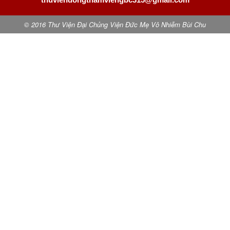
© 2016 Thư Viện Đại Chủng Viện Đức Mẹ Vô Nhiễm Bùi Chu