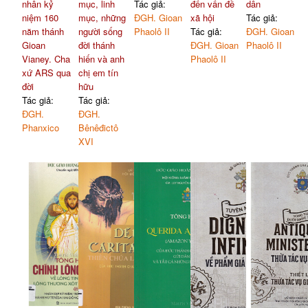
nhân kỷ
mục, linh
Tác giả:
đến vấn đề
dân
niệm 160
mục, những
ĐGH. Gioan
xã hội
Tác giả:
năm thánh
người sống
Phaolô II
Tác giả:
ĐGH. Gioan
Gioan
đời thánh
ĐGH. Gioan
Phaolô II
Vianey. Cha
hiến và anh
Phaolô II
xứ ARS qua
chị em tín
đời
hữu
Tác giả:
Tác giả:
ĐGH.
ĐGH.
Phanxico
Bênêđictô
XVI