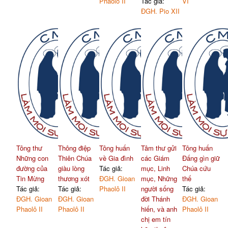
Phaolô II
Tác giả:
VI
ĐGH. Pio XII
Tông thư
Thông điệp
Tông huấn
Tâm thư gửi
Tông huấn
Những con
Thiên Chúa
về Gia đình
các Giám
Đấng gìn giữ
đường của
giàu lòng
Tác giả:
mục, Linh
Chúa cứu
Tin Mừng
thương xót
ĐGH. Gioan
mục, Những
thế
Tác giả:
Tác giả:
Phaolô II
người sống
Tác giả:
ĐGH. Gioan
ĐGH. Gioan
đời Thánh
ĐGH. Gioan
Phaolô II
Phaolô II
hiến, và anh
Phaolô II
chị em tín