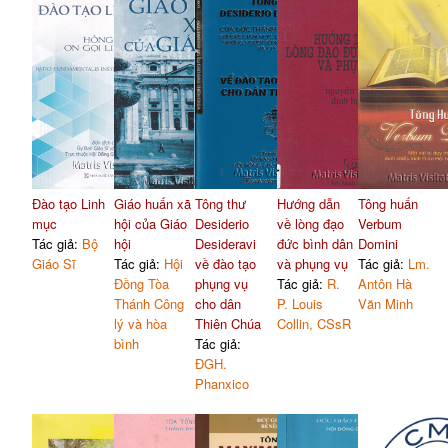
Đào tạo Linh
Giáo huấn xã
Tông thư
Hướng dẫn
Tông huấn
mục
hội của Giáo
Desiderio
về lòng đạo
Verbum
Tác giả:
Bộ
hội
Desideravi
đức bình dân
Domini
Giáo Sĩ
Tác giả:
Hội
về đào tạo
và phụng vụ
Tác giả:
Lm.
Đồng Tòa
phụng vụ
Tác giả:
R.
Antôn Hà
Thánh Công
cho dân
P. Louis
Văn Minh
lý và hòa
Thiên Chúa
Collin, CSsR
bình
Tác giả:
ĐGH.
Phanxico