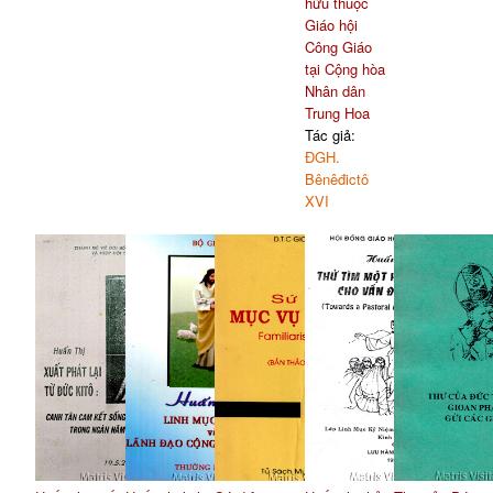
hữu thuộc
Giáo hội
Công Giáo
tại Cộng hòa
Nhân dân
Trung Hoa
Tác giả:
ĐGH.
Bênêđictô
XVI