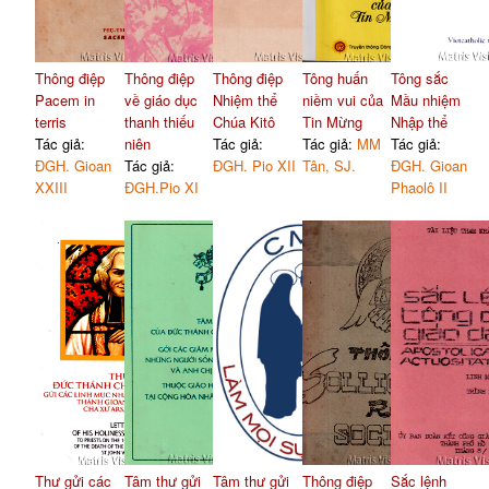
Thông điệp
Thông điệp
Thông điệp
Tông huấn
Tông sắc
Pacem in
về giáo dục
Nhiệm thể
niềm vui của
Mầu nhiệm
terris
thanh thiếu
Chúa Kitô
Tin Mừng
Nhập thể
Tác giả:
niên
Tác giả:
Tác giả:
MM
Tác giả:
ĐGH. Gioan
Tác giả:
ĐGH. Pio XII
Tân, SJ.
ĐGH. Gioan
XXIII
ĐGH.Pio XI
Phaolô II
Thư gửi các
Tâm thư gửi
Tâm thư gửi
Thông điệp
Sắc lệnh