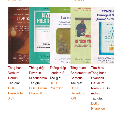
Tông huấn
Thông điệp
Thông điệp
Tông huấn
Tìm hiểu
Verbum
Dives in
Laudato Si'
Sacramentum
Tông huấn
Domini
Misericordia
Tác giả:
Caritatis
Evangelii
Tác giả:
Tác giả:
ĐGH.
Tác giả:
Gaudium.
ĐGH.
ĐGH. Gioan
Phanxico
ĐGH.
Niềm vui Tin
Bênêđictô
Phaolô II
Bênêđictô
mừng
XVI
XVI
Tác giả:
ĐGH.
Phanxico