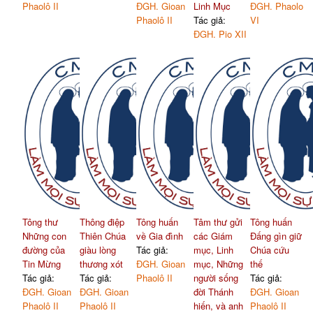
Phaolô II
ĐGH. Gioan
Linh Mục
ĐGH. Phaolo
Phaolô II
Tác giả:
VI
ĐGH. Pio XII
Tông thư
Thông điệp
Tông huấn
Tâm thư gửi
Tông huấn
Những con
Thiên Chúa
về Gia đình
các Giám
Đấng gìn giữ
đường của
giàu lòng
Tác giả:
mục, Linh
Chúa cứu
Tin Mừng
thương xót
ĐGH. Gioan
mục, Những
thế
Tác giả:
Tác giả:
Phaolô II
người sống
Tác giả:
ĐGH. Gioan
ĐGH. Gioan
đời Thánh
ĐGH. Gioan
Phaolô II
Phaolô II
hiến, và anh
Phaolô II