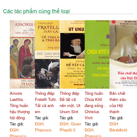
Các tác phẩm cùng thể loại
Amoris
Thông điệp
Thông điệp
Tông huấn
Bản chất
Laetitia.
Fratelli Tutti.
Để tất cả
Chúa Kitô
thâm sâu
Tông huấn
Tất cả anh
nên một. Ut
đang sống .
của Hội
hậu thượng
em
Unum Sint
Christus
thánh
hội đồng
Tác giả:
Tác giả:
Vivit
Tác giả:
Tác giả:
ĐGH.
ĐGH. Gioan
Tác giả:
ĐGH
ĐGH.
Phanxico
Phaolô II
ĐGH.
Bênêđictô
Phanxico
Phanxico