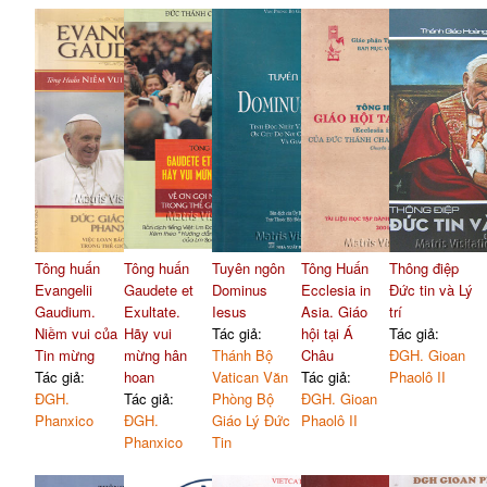
Tông huấn
Tông huấn
Tuyên ngôn
Tông Huấn
Thông điệp
Evangelii
Gaudete et
Dominus
Ecclesia in
Đức tin và Lý
Gaudium.
Exultate.
Iesus
Asia. Giáo
trí
Niềm vui của
Hãy vui
Tác giả:
hội tại Á
Tác giả:
Tin mừng
mừng hân
Thánh Bộ
Châu
ĐGH. Gioan
Tác giả:
hoan
Vatican Văn
Tác giả:
Phaolô II
ĐGH.
Tác giả:
Phòng Bộ
ĐGH. Gioan
Phanxico
ĐGH.
Giáo Lý Đức
Phaolô II
Phanxico
Tin