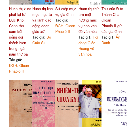
Huấn thị xuất
Huấn thị linh
Sứ điệp mục
Huấn thị thử
Thư của Đức
phát lại từ
mục mục tử
vụ gia đình
tìm một
Thánh Cha
Đức Kitô:
và lãnh đạo
Tác giả:
hương mục
Gioan
Canh tân
cộng đoàn
ĐGH. Gioan
vụ cho vấn
Phaolô II gửi
cam kết
giáo xứ
Phaolô II
đề văn hóa
các gia đình
sống đời
Tác giả:
Bộ
Tác giả:
Hội
Tác giả:
Ẩn
thánh hiến
Giáo Sĩ
đồng Giáo
Danh
trong ngàn
Hoàng về
năm thứ ba
văn hóa
Tác giả:
ĐGH. Gioan
Phaolô II