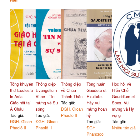
Tông khuyến
Thông điệp
Thông điệp
Tông huấn
Học hỏi về
thư Ecclesia
Evangelium
về Chúa
Gaudete et
Hiến Chế
in Asia -
Vitae - Tin
Thánh Thần
Exultate.
Gauddium et
Giáo hội tại
mừng về Sự
Tác giả:
Hãy vui
Spes. Vui
Á Châu
sống
ĐGH. Gioan
mừng hoan
mừng và Hy
Tác giả:
Tác giả:
Phaolô II
hỷ
vọng
ĐGH. Gioan
ĐGH. Gioan
Tác giả:
Tác giả:
Phaolô II
Phaolô II
ĐGH.
Nhiều tác giả
Phanxico