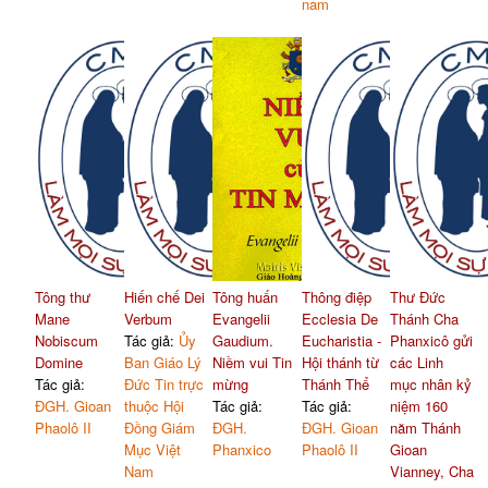
nam
Tông thư
Hiến chế Dei
Tông huấn
Thông điệp
Thư Đức
Mane
Verbum
Evangelii
Ecclesia De
Thánh Cha
Nobiscum
Tác giả:
Ủy
Gaudium.
Eucharistia -
Phanxicô gửi
Domine
Ban Giáo Lý
Niềm vui Tin
Hội thánh từ
các Linh
Tác giả:
Đức Tin trực
mừng
Thánh Thể
mục nhân kỷ
ĐGH. Gioan
thuộc Hội
Tác giả:
Tác giả:
niệm 160
Phaolô II
Đồng Giám
ĐGH.
ĐGH. Gioan
năm Thánh
Mục Việt
Phanxico
Phaolô II
Gioan
Nam
Vianney, Cha