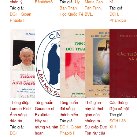
chân lý
Bênêđictô
Tác giả:
Ủy
Maria Cao
hỉ
Tác giả:
Ban Thần
Tấn Tĩnh,
Tác giả:
ĐGH. Gioan
Học Quốc Tế
BVL.
ĐGH.
Phaolô II
Phanxico
Thông điệp
Tông huấn
Tông huấn
Thời gian
Các thông
Lumen Fidei.
Gaudete et
đời sống
này là thời
điệp xã hội
Ánh sáng
Exultate.
thánh hiến
gian của
Tác giả:
đức tin
Hãy vui
Tác giả:
chúng ta -
ĐGH Lêô
Tác giả:
mừng và hân
ĐGH. Gioan
Sứ điệp Đức
XIII
ĐGH.
hoan
Phaolô II
Tôn Nữ của