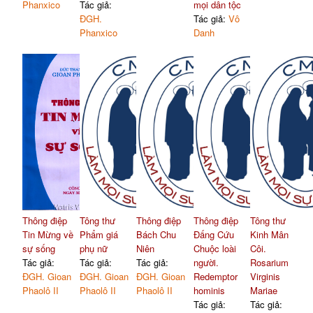
Phanxico
Tác giả:
mọi dân tộc
ĐGH.
Tác giả:
Vô
Phanxico
Danh
Thông điệp
Tông thư
Thông điệp
Thông điệp
Tông thư
Tin Mừng về
Phẩm giá
Bách Chu
Đấng Cứu
Kinh Mân
sự sống
phụ nữ
Niên
Chuộc loài
Côi.
Tác giả:
Tác giả:
Tác giả:
người.
Rosarium
ĐGH. Gioan
ĐGH. Gioan
ĐGH. Gioan
Redemptor
Virginis
Phaolô II
Phaolô II
Phaolô II
hominis
Mariae
Tác giả:
Tác giả: