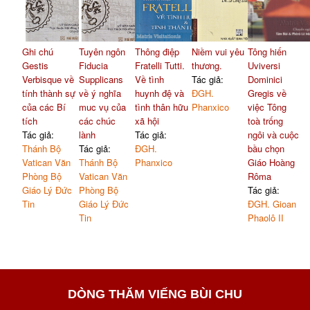
Ghi chú
Tuyên ngôn
Thông điệp
Niềm vui yêu
Tông hiến
Gestis
Fiducia
Fratelli Tutti.
thương.
Uviversi
Verbisque về
Supplicans
Về tình
Tác giả:
Dominici
tính thành sự
về ý nghĩa
huynh đệ và
ĐGH.
Gregis về
của các Bí
muc vụ của
tình thân hữu
Phanxico
việc Tông
tích
các chúc
xã hội
toà trống
Tác giả:
lành
Tác giả:
ngôi và cuộc
Thánh Bộ
Tác giả:
ĐGH.
bầu chọn
Vatican Văn
Thánh Bộ
Phanxico
Giáo Hoàng
Phòng Bộ
Vatican Văn
Rôma
Giáo Lý Đức
Phòng Bộ
Tác giả:
Tin
Giáo Lý Đức
ĐGH. Gioan
Tin
Phaolô II
DÒNG THĂM VIẾNG BÙI CHU