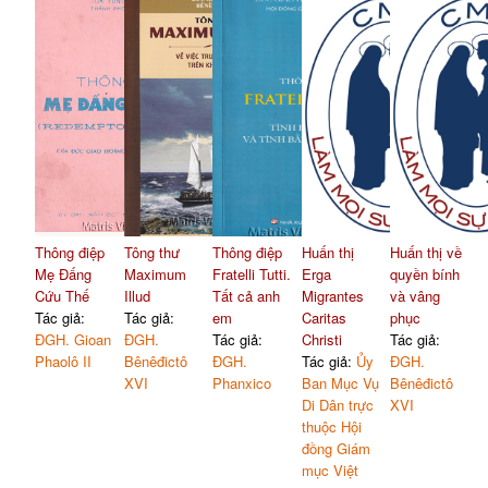
Thông điệp
Tông thư
Thông điệp
Huấn thị
Huấn thị về
Mẹ Đấng
Maximum
Fratelli Tutti.
Erga
quyền bính
Cứu Thế
Illud
Tất cả anh
Migrantes
và vâng
Tác giả:
Tác giả:
em
Caritas
phục
ĐGH. Gioan
ĐGH.
Tác giả:
Christi
Tác giả:
Phaolô II
Bênêđictô
ĐGH.
Tác giả:
Ủy
ĐGH.
XVI
Phanxico
Ban Mục Vụ
Bênêđictô
Di Dân trực
XVI
thuộc Hội
đồng Giám
mục Việt