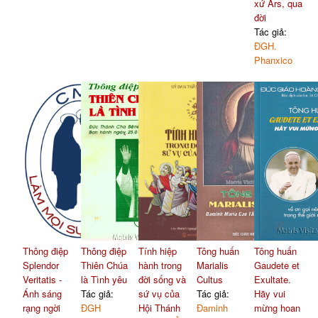
xứ Ars, qua
đời
Tác giả:
ĐGH.
Phanxico
Thông điệp
Thông điệp
Tính hiệp
Tông huấn
Tông huấn
Splendor
Thiên Chúa
hành trong
Marialis
Gaudete et
Veritatis -
là Tình yêu
đời sống và
Cultus
Exultate.
Ánh sáng
Tác giả:
sứ vụ của
Tác giả:
Hãy vui
rạng ngời
ĐGH
Hội Thánh
Đaminh
mừng hoan