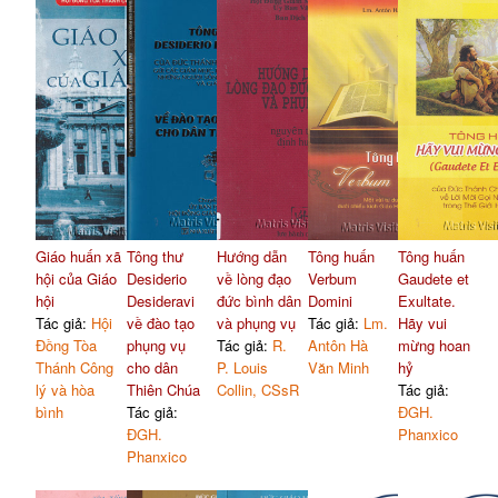
Giáo huấn xã
Tông thư
Hướng dẫn
Tông huấn
Tông huấn
hội của Giáo
Desiderio
về lòng đạo
Verbum
Gaudete et
hội
Desideravi
đức bình dân
Domini
Exultate.
Tác giả:
Hội
về đào tạo
và phụng vụ
Tác giả:
Lm.
Hãy vui
Đồng Tòa
phụng vụ
Tác giả:
R.
Antôn Hà
mừng hoan
Thánh Công
cho dân
P. Louis
Văn Minh
hỷ
lý và hòa
Thiên Chúa
Collin, CSsR
Tác giả:
bình
Tác giả:
ĐGH.
ĐGH.
Phanxico
Phanxico