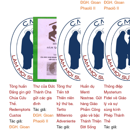
ĐGH. Gioan
ĐGH. Gioan
Phaolô II
Phaolô II
Tông huấn
Thư của Đức
Tông thư
Huấn dụ
Thông điệp
Đấng gìn giữ
Thánh Cha
Tiến tới
Menti
Mysterium
Chúa Cứu
gửi các gia
Thiên niên
Nostrae. Gửi
Fidei về Giáo
Thế.
đình
kỷ thứ ba.
hàng Giáo
lý và sự
Redemptoris
Tác giả:
Tertio
Phẩm Công
sùng kính
Custos
ĐGH. Gioan
Milliennio
giáo về bậc
Phép Thánh
Tác giả:
Phaolô II
Adveniente
Thánh Thiện
Thể
ĐGH. Gioan
Tác giả:
Đời Sống
Tác giả: