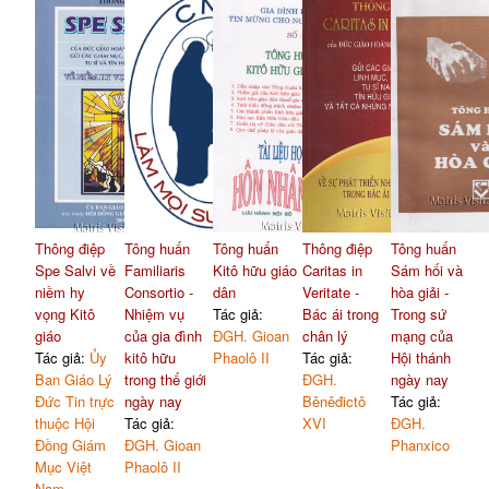
Thông điệp
Tông huấn
Tông huấn
Thông điệp
Tông huấn
Spe Salvi về
Familiaris
Kitô hữu giáo
Caritas in
Sám hối và
niềm hy
Consortio -
dân
Veritate -
hòa giải -
vọng Kitô
Nhiệm vụ
Tác giả:
Bác ái trong
Trong sứ
giáo
của gia đình
ĐGH. Gioan
chân lý
mạng của
Tác giả:
Ủy
kitô hữu
Phaolô II
Tác giả:
Hội thánh
Ban Giáo Lý
trong thế giới
ĐGH.
ngày nay
Đức Tin trực
ngày nay
Bênêđictô
Tác giả:
thuộc Hội
Tác giả:
XVI
ĐGH.
Đồng Giám
ĐGH. Gioan
Phanxico
Mục Việt
Phaolô II
Nam