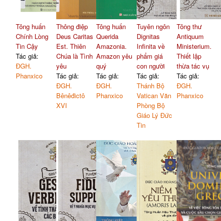
Tông huấn
Thông điệp
Tông huấn
Tuyên ngôn
Tông thư
Chính Lòng
Deus Caritas
Querida
Dignitas
Antiquum
Tin Cậy
Est. Thiên
Amazonia.
Infinita về
Ministerium.
Tác giả:
Chúa là Tình
Amazon yêu
phẩm giá
Thiết lập
ĐGH.
yêu
quý
con người
thừa tác vụ
Phanxico
Tác giả:
Tác giả:
Tác giả:
Tác giả:
ĐGH.
ĐGH.
Thánh Bộ
ĐGH.
Bênêđictô
Phanxico
Vatican Văn
Phanxico
XVI
Phòng Bộ
Giáo Lý Đức
Tin