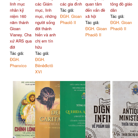
linh mục
các Giám
các gia đình
quan tâm
tông đồ giáo
nhân kỷ
mục, linh
Tác giả:
đến vấn đề
dân
niệm 160
mục, những
ĐGH. Gioan
xã hội
Tác giả:
năm thánh
người sống
Phaolô II
Tác giả:
ĐGH. Gioan
Gioan
đời thánh
ĐGH. Gioan
Phaolô II
Vianey. Cha
hiến và anh
Phaolô II
xứ ARS qua
chị em tín
đời
hữu
Tác giả:
Tác giả:
ĐGH.
ĐGH.
Phanxico
Bênêđictô
XVI