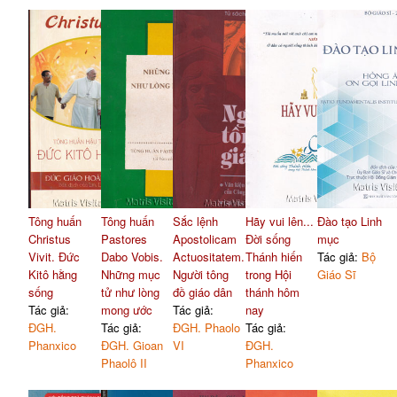
Tông huấn
Tông huấn
Sắc lệnh
Hãy vui lên...
Đào tạo Linh
Christus
Pastores
Apostolicam
Đời sống
mục
Vivit. Đức
Dabo Vobis.
Actuositatem.
Thánh hiến
Tác giả:
Bộ
Kitô hằng
Những mục
Người tông
trong Hội
Giáo Sĩ
sống
tử như lòng
đồ giáo dân
thánh hôm
Tác giả:
mong ước
Tác giả:
nay
ĐGH.
Tác giả:
ĐGH. Phaolo
Tác giả:
Phanxico
ĐGH. Gioan
VI
ĐGH.
Phaolô II
Phanxico