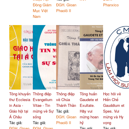
Đồng Giám
ĐGH. Gioan
Phanxico
Mục Việt
Phaolô II
Nam
Tông khuyến
Thông điệp
Thông điệp
Tông huấn
Học hỏi về
thư Ecclesia
Evangelium
về Chúa
Gaudete et
Hiến Chế
in Asia -
Vitae - Tin
Thánh Thần
Exultate.
Gauddium et
Giáo hội tại
mừng về Sự
Tác giả:
Hãy vui
Spes. Vui
Á Châu
sống
ĐGH. Gioan
mừng hoan
mừng và Hy
Tác giả:
Tác giả:
Phaolô II
hỷ
vọng
ĐGH. Gioan
ĐGH. Gioan
Tác giả:
Tác giả: