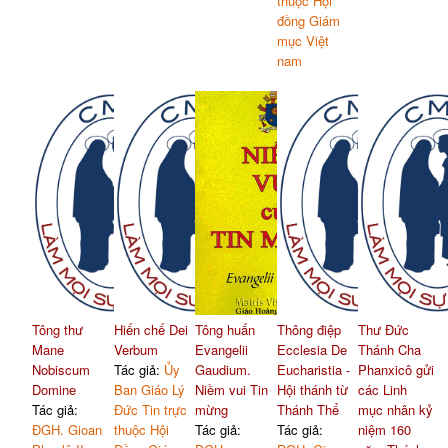
thuộc Hội
đồng Giám
mục Việt
nam
Tông thư
Hiến chế Dei
Tông huấn
Thông điệp
Thư Đức
Mane
Verbum
Evangelii
Ecclesia De
Thánh Cha
Nobiscum
Tác giả:
Ủy
Gaudium.
Eucharistia -
Phanxicô gửi
Domine
Ban Giáo Lý
Niềm vui Tin
Hội thánh từ
các Linh
Tác giả:
Đức Tin trực
mừng
Thánh Thể
mục nhân kỷ
ĐGH. Gioan
thuộc Hội
Tác giả:
Tác giả:
niệm 160