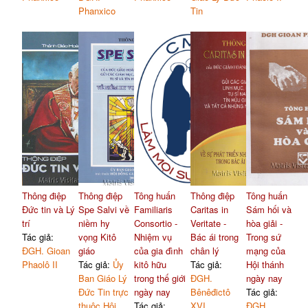
Phanxico
Tin
Thông điệp
Thông điệp
Tông huấn
Thông điệp
Tông huấn
Đức tin và Lý
Spe Salvi về
Familiaris
Caritas in
Sám hối và
trí
niềm hy
Consortio -
Veritate -
hòa giải -
Tác giả:
vọng Kitô
Nhiệm vụ
Bác ái trong
Trong sứ
ĐGH. Gioan
giáo
của gia đình
chân lý
mạng của
Phaolô II
Tác giả:
Ủy
kitô hữu
Tác giả:
Hội thánh
Ban Giáo Lý
trong thế giới
ĐGH.
ngày nay
Đức Tin trực
ngày nay
Bênêđictô
Tác giả:
thuộc Hội
Tác giả:
XVI
ĐGH.