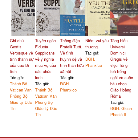
Ghi chú
Tuyên ngôn
Thông điệp
Niềm vui yêu
Tông hiến
Gestis
Fiducia
Fratelli Tutti.
thương.
Uviversi
Verbisque về
Supplicans
Về tình
Tác giả:
Dominici
tính thành sự
về ý nghĩa
huynh đệ và
ĐGH.
Gregis về
của các Bí
muc vụ của
tình thân hữu
Phanxico
việc Tông
tích
các chúc
xã hội
toà trống
Tác giả:
lành
Tác giả:
ngôi và cuộc
Thánh Bộ
Tác giả:
ĐGH.
bầu chọn
Vatican Văn
Thánh Bộ
Phanxico
Giáo Hoàng
Phòng Bộ
Vatican Văn
Rôma
Giáo Lý Đức
Phòng Bộ
Tác giả:
Tin
Giáo Lý Đức
ĐGH. Gioan
Tin
Phaolô II