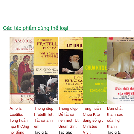
Các tác phẩm cùng thể loại
Amoris
Thông điệp
Thông điệp
Tông huấn
Bản chất
Laetitia.
Fratelli Tutti.
Để tất cả
Chúa Kitô
thâm sâu
Tông huấn
Tất cả anh
nên một. Ut
đang sống .
của Hội
hậu thượng
em
Unum Sint
Christus
thánh
hội đồng
Tác giả:
Tác giả:
Vivit
Tác giả: