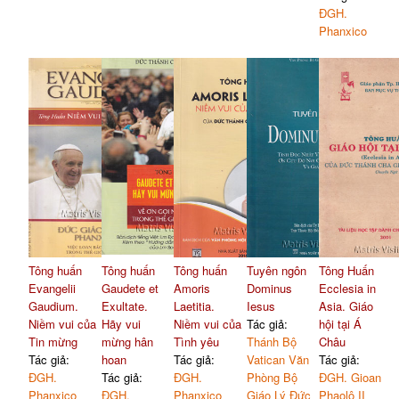
ĐGH.
Phanxico
Tông huấn
Tông huấn
Tông huấn
Tuyên ngôn
Tông Huấn
Evangelii
Gaudete et
Amoris
Dominus
Ecclesia in
Gaudium.
Exultate.
Laetitia.
Iesus
Asia. Giáo
Niềm vui của
Hãy vui
Niềm vui của
Tác giả:
hội tại Á
Tin mừng
mừng hân
Tình yêu
Thánh Bộ
Châu
Tác giả:
hoan
Tác giả:
Vatican Văn
Tác giả:
ĐGH.
Tác giả:
ĐGH.
Phòng Bộ
ĐGH. Gioan
Phanxico
ĐGH.
Phanxico
Giáo Lý Đức
Phaolô II