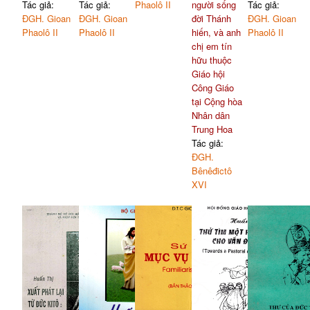
Tác giả:
Tác giả:
Phaolô II
người sống
Tác giả:
ĐGH. Gioan
ĐGH. Gioan
đời Thánh
ĐGH. Gioan
Phaolô II
Phaolô II
hiến, và anh
Phaolô II
chị em tín
hữu thuộc
Giáo hội
Công Giáo
tại Cộng hòa
Nhân dân
Trung Hoa
Tác giả:
ĐGH.
Bênêđictô
XVI