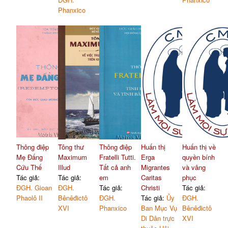
Phanxico
Thông điệp
Tông thư
Thông điệp
Huấn thị
Huấn thị về
Mẹ Đấng
Maximum
Fratelli Tutti.
Erga
quyền bính
Cứu Thế
Illud
Tất cả anh
Migrantes
và vâng
Tác giả:
Tác giả:
em
Caritas
phục
ĐGH. Gioan
ĐGH.
Tác giả:
Christi
Tác giả:
Phaolô II
Bênêđictô
ĐGH.
Tác giả:
Ủy
ĐGH.
XVI
Phanxico
Ban Mục Vụ
Bênêđictô
Di Dân trực
XVI