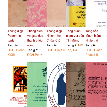
Thông điệp
Thông điệp
Thông điệp
Tông huấn
Tông sắc
Pacem in
về giáo dục
Nhiệm thể
niềm vui của
Mầu nhiệm
terris
thanh thiếu
Chúa Kitô
Tin Mừng
Nhập thể
Tác giả:
niên
Tác giả:
Tác giả:
MM
Tác giả:
ĐGH. Gioan
Tác giả:
ĐGH. Pio XII
Tân, SJ.
ĐGH. Gioan
XXIII
ĐGH.Pio XI
Phaolô II