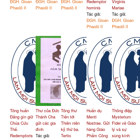
ĐGH. Gioan
ĐGH. Gioan
ĐGH. Gioan
Redemptor
Virginis
Phaolô II
Phaolô II
Phaolô II
hominis
Mariae
Tác giả:
Tác giả:
ĐGH. Gioan
ĐGH. Gioan
Phaolô II
Phaolô II
Tông huấn
Thư của Đức
Tông thư
Huấn dụ
Thông điệp
Đấng gìn giữ
Thánh Cha
Tiến tới
Menti
Mysterium
Chúa Cứu
gửi các gia
Thiên niên
Nostrae. Gửi
Fidei về Giáo
Thế.
đình
kỷ thứ ba.
hàng Giáo
lý và sự
Redemptoris
Tác giả:
Tertio
Phẩm Công
sùng kính