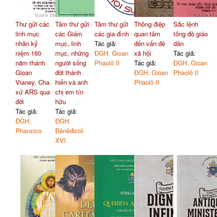
Thư gửi các
Tâm thư gửi
Tâm thư gửi
Thông điệp
Sắc lệnh
linh mục
các Giám
các gia đình
quan tâm
tông đồ giáo
nhân kỷ
mục, linh
Tác giả:
đến vấn đề
dân
niệm 160
mục, những
ĐGH. Gioan
xã hội
Tác giả:
năm thánh
người sống
Phaolô II
Tác giả:
ĐGH. Gioan
Gioan
đời thánh
ĐGH. Gioan
Phaolô II
Vianey. Cha
hiến và anh
Phaolô II
xứ ARS qua
chị em tín
đời
hữu
Tác giả:
Tác giả:
ĐGH.
ĐGH.
Phanxico
Bênêđictô
XVI