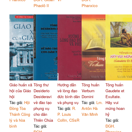
Phaolô II
Phanxico
Giáo huấn xã
Tông thư
Hướng dẫn
Tông huấn
Tông huấn
hội của Giáo
Desiderio
về lòng đạo
Verbum
Gaudete et
hội
Desideravi
đức bình dân
Domini
Exultate.
Tác giả:
Hội
về đào tạo
và phụng vụ
Tác giả:
Lm.
Hãy vui
Đồng Tòa
phụng vụ
Tác giả:
R.
Antôn Hà
mừng hoan
Thánh Công
cho dân
P. Louis
Văn Minh
hỷ
lý và hòa
Thiên Chúa
Collin, CSsR
Tác giả:
bình
Tác giả:
ĐGH.
ĐGH.
Phanxico