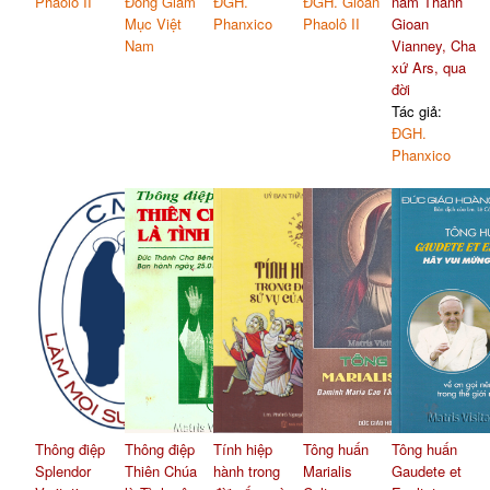
Phaolô II
Đồng Giám
ĐGH.
ĐGH. Gioan
năm Thánh
Mục Việt
Phanxico
Phaolô II
Gioan
Nam
Vianney, Cha
xứ Ars, qua
đời
Tác giả:
ĐGH.
Phanxico
Thông điệp
Thông điệp
Tính hiệp
Tông huấn
Tông huấn
Splendor
Thiên Chúa
hành trong
Marialis
Gaudete et