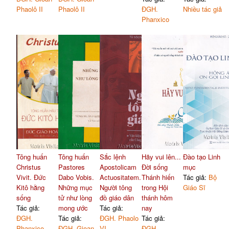
Phaolô II
Phaolô II
ĐGH.
Nhiều tác giả
Phanxico
Tông huấn
Tông huấn
Sắc lệnh
Hãy vui lên...
Đào tạo Linh
Christus
Pastores
Apostolicam
Đời sống
mục
Vivit. Đức
Dabo Vobis.
Actuositatem.
Thánh hiến
Tác giả:
Bộ
Kitô hằng
Những mục
Người tông
trong Hội
Giáo Sĩ
sống
tử như lòng
đồ giáo dân
thánh hôm
Tác giả:
mong ước
Tác giả:
nay
ĐGH.
Tác giả:
ĐGH. Phaolo
Tác giả:
Phanxico
ĐGH. Gioan
VI
ĐGH.