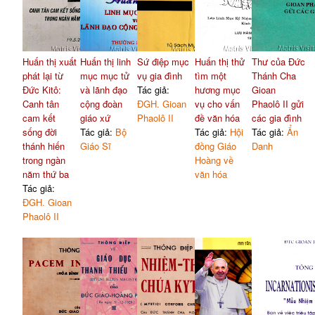
Huấn thị xuất
Huấn thị linh
Sứ điệp mục
Huấn thị thử
Thư của Đức
phát lại từ
mục mục tử
vụ gia đình
tìm một
Thánh Cha
Đức Kitô:
và lãnh đạo
Tác giả:
hương mục
Gioan
Canh tân
cộng đoàn
ĐGH. Gioan
vụ cho vấn
Phaolô II gửi
cam kết
giáo xứ
Phaolô II
đề văn hóa
các gia đình
sống đời
Tác giả:
Bộ
Tác giả:
Hội
Tác giả:
Ẩn
thánh hiến
Giáo Sĩ
đồng Giáo
Danh
trong ngàn
Hoàng về
năm thứ ba
văn hóa
Tác giả:
ĐGH. Gioan
Phaolô II