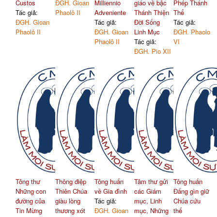
Custos
ĐGH. Gioan
Milliennio
giáo về bậc
Phép Thánh
Tác giả:
Phaolô II
Adveniente
Thánh Thiện
Thể
ĐGH. Gioan
Tác giả:
Đời Sống
Tác giả:
Phaolô II
ĐGH. Gioan
Linh Mục
ĐGH. Phaolo
Phaolô II
Tác giả:
VI
ĐGH. Pio XII
Tông thư
Thông điệp
Tông huấn
Tâm thư gửi
Tông huấn
Những con
Thiên Chúa
về Gia đình
các Giám
Đấng gìn giữ
đường của
giàu lòng
Tác giả:
mục, Linh
Chúa cứu
Tin Mừng
thương xót
ĐGH. Gioan
mục, Những
thế