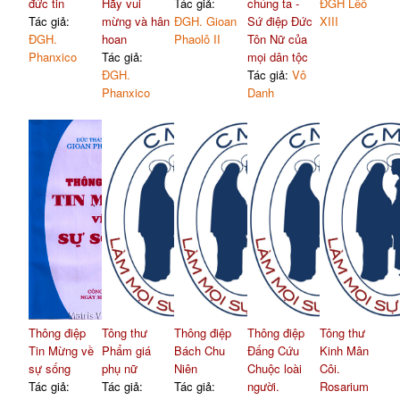
đức tin
Hãy vui
Tác giả:
chúng ta -
ĐGH Lêô
Tác giả:
mừng và hân
ĐGH. Gioan
Sứ điệp Đức
XIII
ĐGH.
hoan
Phaolô II
Tôn Nữ của
Phanxico
Tác giả:
mọi dân tộc
ĐGH.
Tác giả:
Vô
Phanxico
Danh
Thông điệp
Tông thư
Thông điệp
Thông điệp
Tông thư
Tin Mừng về
Phẩm giá
Bách Chu
Đấng Cứu
Kinh Mân
sự sống
phụ nữ
Niên
Chuộc loài
Côi.
Tác giả:
Tác giả:
Tác giả:
người.
Rosarium