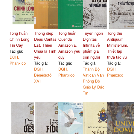
Tông huấn
Thông điệp
Tông huấn
Tuyên ngôn
Tông thư
Chính Lòng
Deus Caritas
Querida
Dignitas
Antiquum
Tin Cậy
Est. Thiên
Amazonia.
Infinita về
Ministerium.
Tác giả:
Chúa là Tình
Amazon yêu
phẩm giá
Thiết lập
ĐGH.
yêu
quý
con người
thừa tác vụ
Phanxico
Tác giả:
Tác giả:
Tác giả:
Tác giả:
ĐGH.
ĐGH.
Thánh Bộ
ĐGH.
Bênêđictô
Phanxico
Vatican Văn
Phanxico
XVI
Phòng Bộ
Giáo Lý Đức
Tin