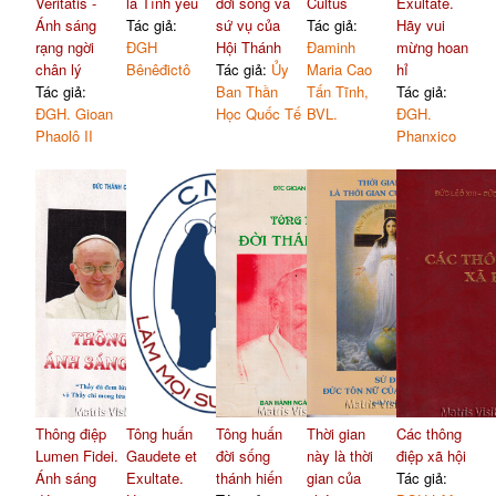
Veritatis -
là Tình yêu
đời sống và
Cultus
Exultate.
Ánh sáng
Tác giả:
sứ vụ của
Tác giả:
Hãy vui
rạng ngời
ĐGH
Hội Thánh
Đaminh
mừng hoan
chân lý
Bênêđictô
Tác giả:
Ủy
Maria Cao
hỉ
Tác giả:
Ban Thần
Tấn Tĩnh,
Tác giả:
ĐGH. Gioan
Học Quốc Tế
BVL.
ĐGH.
Phaolô II
Phanxico
Thông điệp
Tông huấn
Tông huấn
Thời gian
Các thông
Lumen Fidei.
Gaudete et
đời sống
này là thời
điệp xã hội
Ánh sáng
Exultate.
thánh hiến
gian của
Tác giả: