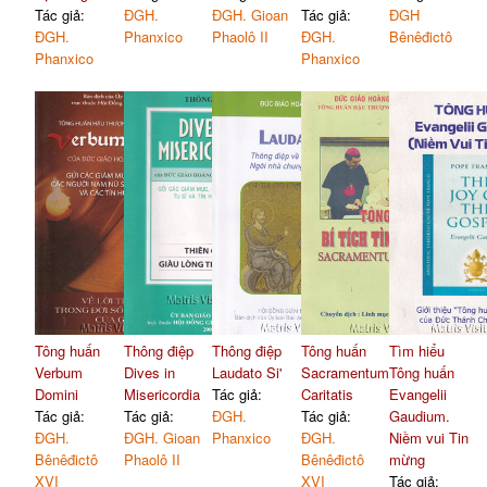
Tác giả:
ĐGH.
ĐGH. Gioan
Tác giả:
ĐGH
ĐGH.
Phanxico
Phaolô II
ĐGH.
Bênêđictô
Phanxico
Phanxico
Tông huấn
Thông điệp
Thông điệp
Tông huấn
Tìm hiểu
Verbum
Dives in
Laudato Si'
Sacramentum
Tông huấn
Domini
Misericordia
Tác giả:
Caritatis
Evangelii
Tác giả:
Tác giả:
ĐGH.
Tác giả:
Gaudium.
ĐGH.
ĐGH. Gioan
Phanxico
ĐGH.
Niềm vui Tin
Bênêđictô
Phaolô II
Bênêđictô
mừng
XVI
XVI
Tác giả: