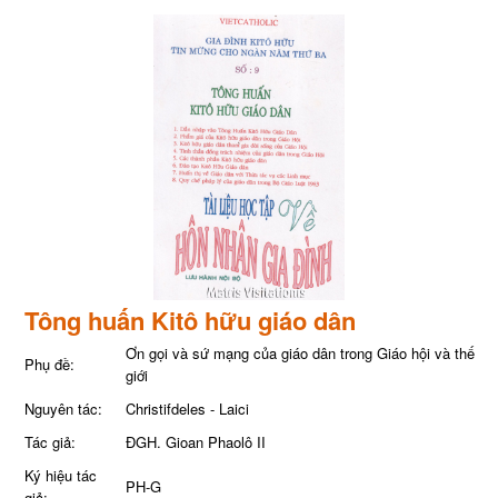
Tông huấn Kitô hữu giáo dân
Ơn gọi và sứ mạng của giáo dân trong Giáo hội và thế
Phụ đề:
giới
Nguyên tác:
Christifdeles - Laici
Tác giả:
ĐGH. Gioan Phaolô II
Ký hiệu tác
PH-G
giả: