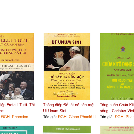
ệp Fratelli Tutti. Tất
Thông điệp Để tất cả nên một.
Tông huấn Chúa Ki
 em
Ut Unum Sint
sống . Christus Vivi
:
ĐGH. Phanxico
Tác giả:
ĐGH. Gioan Phaolô II
Tác giả:
ĐGH. Phan