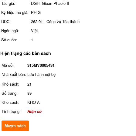
Tác giả:
ĐGH. Gioan Phaolô II
Ký hiệu tác giả:
PH-G
DDC:
262.91 - Công vụ Tòa thánh
Ngôn ngữ:
Việt
Số cuốn:
1
Hiện trạng các bản sách
Mã số:
315MV0005431
Nhà xuất bản:
Lưu hành nội bộ
Khổ sách:
21
Số trang:
89
Kho sách:
KHO A
Tình trạng:
Hiện có
Mượn sách