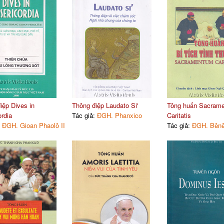
iệp Dives in
Thông điệp Laudato Si'
Tông huấn Sacram
ordia
Tác giả:
ĐGH. Phanxico
Caritatis
:
ĐGH. Gioan Phaolô II
Tác giả:
ĐGH. Bênê