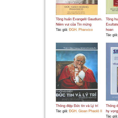
Tông huấn Evangelii Gaudium.
Tông hu
Niềm vui của Tin mừng
Exultat
Tác giả:
ĐGH. Phanxico
hoan
Tác giả
Thông điệp Đức tin và Lý trí
Thông đ
Tác giả:
ĐGH. Gioan Phaolô II
hy vọng
Tác giả