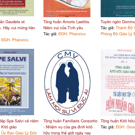
ấn Gaudete et
Tông huấn Amoris Laetitia.
Tuyên ngôn Dominu
e. Hãy vui mừng hân
Niềm vui của Tình yêu
Tác giả:
Thánh Bộ 
Tác giả:
ĐGH. Phanxico
Phòng Bộ Giáo Lý 
:
ĐGH. Phanxico
iệp Spe Salvi về niềm
Tông huấn Familiaris Consortio
Tông huấn Kitô hữu
 Kitô giáo
- Nhiệm vụ của gia đình kitô
Tác giả:
ĐGH. Gioan
:
Ủy Ban Giáo Lý Đức
hữu trong thế giới ngày nay