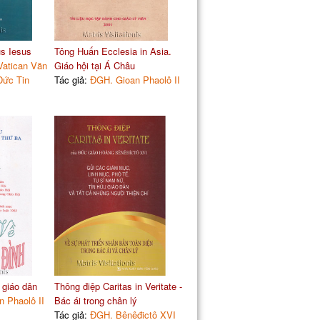
s Iesus
Tông Huấn Ecclesia in Asia.
Vatican Văn
Giáo hội tại Á Châu
Đức Tin
Tác giả:
ĐGH. Gioan Phaolô II
 giáo dân
Thông điệp Caritas in Veritate -
 Phaolô II
Bác ái trong chân lý
Tác giả:
ĐGH. Bênêđictô XVI