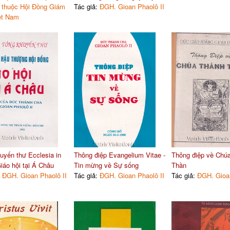
c thuộc Hội Đồng Giám
Tác giả:
ĐGH. Gioan Phaolô II
ệt Nam
uyến thư Ecclesia in
Thông điệp Evangelium Vitae -
Thông điệp về Chú
Giáo hội tại Á Châu
Tin mừng về Sự sống
Thần
:
ĐGH. Gioan Phaolô II
Tác giả:
ĐGH. Gioan Phaolô II
Tác giả:
ĐGH. Gioan