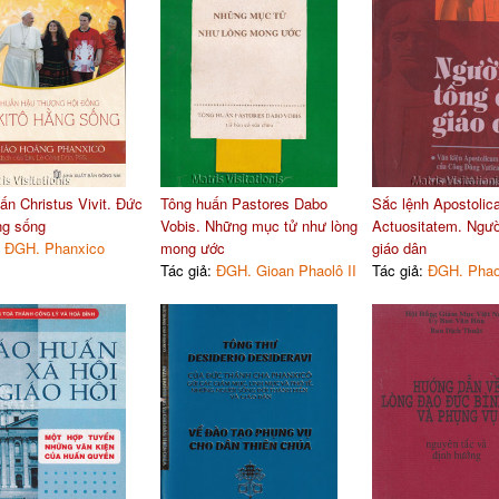
ấn Christus Vivit. Đức
Tông huấn Pastores Dabo
Sắc lệnh Apostoli
ng sống
Vobis. Những mục tử như lòng
Actuositatem. Ngườ
:
ĐGH. Phanxico
mong ước
giáo dân
Tác giả:
ĐGH. Gioan Phaolô II
Tác giả:
ĐGH. Phao