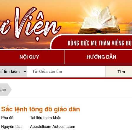
NỘI QUY
HƯỚNG DẪN
Tìm
 dân
Sắc lệnh tông đồ giáo dân
Phụ đề:
Tài liệu tham khảo
Nguyên tác:
Apostolicam Actuositatem