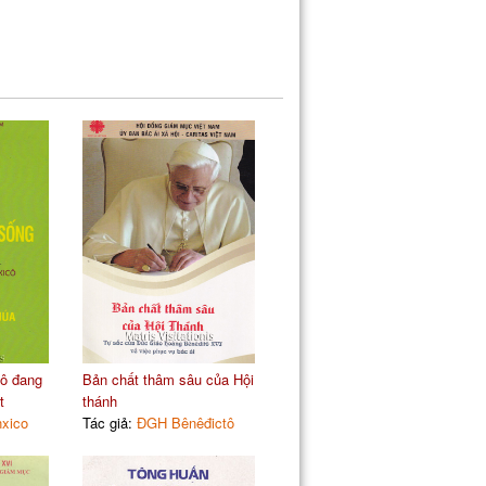
tô đang
Bản chất thâm sâu của Hội
t
thánh
xico
Tác giả:
ĐGH Bênêđictô