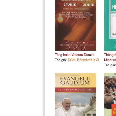
Tông huấn Verbum Domini
Thông đ
Tác giả:
ĐGH. Bênêđictô XVI
Miseric
Tác giả