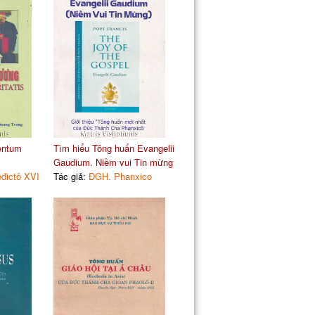
entum
Tìm hiểu Tông huấn Evangelii
Gaudium. Niềm vui Tin mừng
đictô XVI
Tác giả:
ĐGH. Phanxico