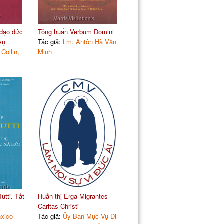
 đạo đức
Tông huấn Verbum Domini
vụ
Tác giả:
Lm. Antôn Hà Văn
 Collin,
Minh
utti. Tất
Huấn thị Erga Migrantes
Caritas Christi
xico
Tác giả:
Ủy Ban Mục Vụ Di