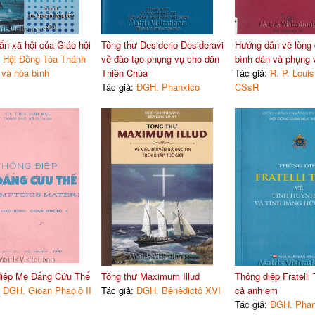
ấn xã hội của Giáo hội
Tông thư Desiderio Desideravi
Hướng dẫn về lòng
:
Hội Đồng Tòa Thánh
về đào tạo phụng vụ cho dân
bình dân và phụng 
 và hòa bình
Thiên Chúa
Tác giả:
R. P. Louis
Tác giả:
ĐGH. Phanxico
CSsR
điệp Mẹ Đấng Cứu Thế
Tông thư Maximum Illud
Thông điệp Fratelli T
:
ĐGH. Gioan Phaolô II
Tác giả:
ĐGH. Bênêđictô XVI
cả anh em
Tác giả:
ĐGH. Phan