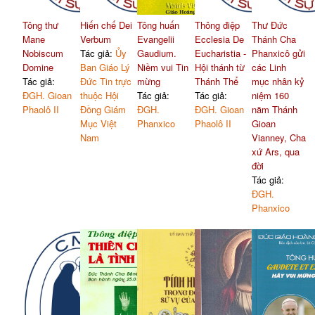
Tông thư
Hiến chế Dei
Tông huấn
Thông điệp
Thư Đức
Mane
Verbum
Evangelii
Ecclesia De
Thánh Cha
Nobiscum
Tác giả:
Ủy
Gaudium.
Eucharistia -
Phanxicô gửi
Domine
Ban Giáo Lý
Niềm vui Tin
Hội thánh từ
các Linh
Tác giả:
Đức Tin trực
mừng
Thánh Thể
mục nhân kỷ
ĐGH. Gioan
thuộc Hội
Tác giả:
Tác giả:
niệm 160
Phaolô II
Đồng Giám
ĐGH.
ĐGH. Gioan
năm Thánh
Mục Việt
Phanxico
Phaolô II
Gioan
Nam
Vianney, Cha
xứ Ars, qua
đời
Tác giả:
ĐGH.
Phanxico