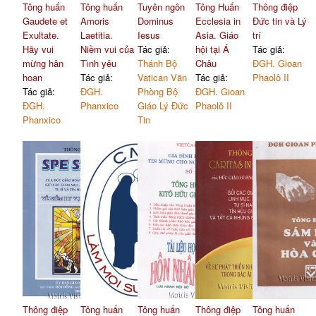
Tông huấn
Tông huấn
Tuyên ngôn
Tông Huấn
Thông điệp
Gaudete et
Amoris
Dominus
Ecclesia in
Đức tin và Lý
Exultate.
Laetitia.
Iesus
Asia. Giáo
trí
Hãy vui
Niềm vui của
Tác giả:
hội tại Á
Tác giả:
mừng hân
Tình yêu
Thánh Bộ
Châu
ĐGH. Gioan
hoan
Tác giả:
Vatican Văn
Tác giả:
Phaolô II
Tác giả:
ĐGH.
Phòng Bộ
ĐGH. Gioan
ĐGH.
Phanxico
Giáo Lý Đức
Phaolô II
Phanxico
Tin
Thông điệp
Tông huấn
Tông huấn
Thông điệp
Tông huấn