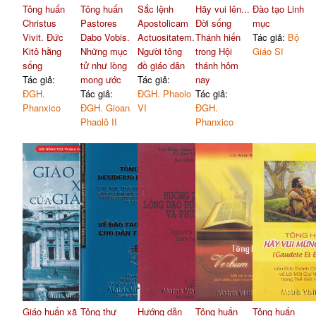
Tông huấn
Tông huấn
Sắc lệnh
Hãy vui lên...
Đào tạo Linh
Christus
Pastores
Apostolicam
Đời sống
mục
Vivit. Đức
Dabo Vobis.
Actuositatem.
Thánh hiến
Tác giả:
Bộ
Kitô hằng
Những mục
Người tông
trong Hội
Giáo Sĩ
sống
tử như lòng
đồ giáo dân
thánh hôm
Tác giả:
mong ước
Tác giả:
nay
ĐGH.
Tác giả:
ĐGH. Phaolo
Tác giả:
Phanxico
ĐGH. Gioan
VI
ĐGH.
Phaolô II
Phanxico
Giáo huấn xã
Tông thư
Hướng dẫn
Tông huấn
Tông huấn