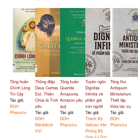
Tông huấn
Thông điệp
Tông huấn
Tuyên ngôn
Tông thư
Chính Lòng
Deus Caritas
Querida
Dignitas
Antiquum
Tin Cậy
Est. Thiên
Amazonia.
Infinita về
Ministerium.
Tác giả:
Chúa là Tình
Amazon yêu
phẩm giá
Thiết lập
ĐGH.
yêu
quý
con người
thừa tác vụ
Phanxico
Tác giả:
Tác giả:
Tác giả:
Tác giả:
ĐGH.
ĐGH.
Thánh Bộ
ĐGH.
Bênêđictô
Phanxico
Vatican Văn
Phanxico
XVI
Phòng Bộ
Giáo Lý Đức