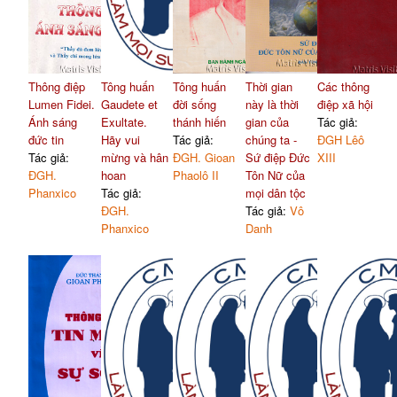
Thông điệp
Tông huấn
Tông huấn
Thời gian
Các thông
Lumen Fidei.
Gaudete et
đời sống
này là thời
điệp xã hội
Ánh sáng
Exultate.
thánh hiến
gian của
Tác giả:
đức tin
Hãy vui
Tác giả:
chúng ta -
ĐGH Lêô
Tác giả:
mừng và hân
ĐGH. Gioan
Sứ điệp Đức
XIII
ĐGH.
hoan
Phaolô II
Tôn Nữ của
Phanxico
Tác giả:
mọi dân tộc
ĐGH.
Tác giả:
Vô
Phanxico
Danh