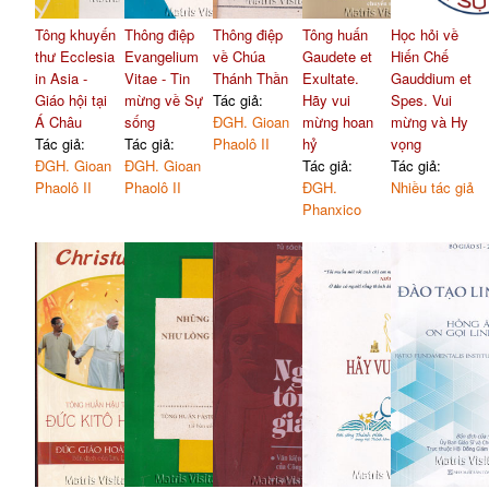
Tông khuyến
Thông điệp
Thông điệp
Tông huấn
Học hỏi về
thư Ecclesia
Evangelium
về Chúa
Gaudete et
Hiến Chế
in Asia -
Vitae - Tin
Thánh Thần
Exultate.
Gauddium et
Giáo hội tại
mừng về Sự
Tác giả:
Hãy vui
Spes. Vui
Á Châu
sống
ĐGH. Gioan
mừng hoan
mừng và Hy
Tác giả:
Tác giả:
Phaolô II
hỷ
vọng
ĐGH. Gioan
ĐGH. Gioan
Tác giả:
Tác giả:
Phaolô II
Phaolô II
ĐGH.
Nhiều tác giả
Phanxico