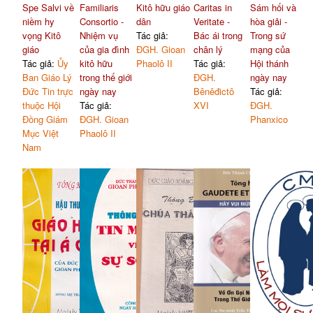
Spe Salvi về
Familiaris
Kitô hữu giáo
Caritas in
Sám hối và
niềm hy
Consortio -
dân
Veritate -
hòa giải -
vọng Kitô
Nhiệm vụ
Tác giả:
Bác ái trong
Trong sứ
giáo
của gia đình
ĐGH. Gioan
chân lý
mạng của
Tác giả:
Ủy
kitô hữu
Phaolô II
Tác giả:
Hội thánh
Ban Giáo Lý
trong thế giới
ĐGH.
ngày nay
Đức Tin trực
ngày nay
Bênêđictô
Tác giả:
thuộc Hội
Tác giả:
XVI
ĐGH.
Đồng Giám
ĐGH. Gioan
Phanxico
Mục Việt
Phaolô II
Nam