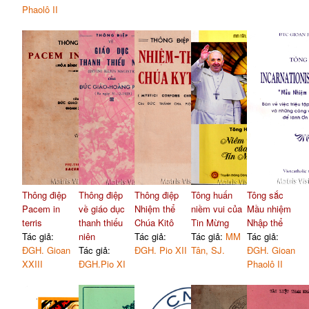
Phaolô II
Thông điệp
Thông điệp
Thông điệp
Tông huấn
Tông sắc
Pacem in
về giáo dục
Nhiệm thể
niềm vui của
Mầu nhiệm
terris
thanh thiếu
Chúa Kitô
Tin Mừng
Nhập thể
Tác giả:
niên
Tác giả:
Tác giả:
MM
Tác giả:
ĐGH. Gioan
Tác giả:
ĐGH. Pio XII
Tân, SJ.
ĐGH. Gioan
XXIII
ĐGH.Pio XI
Phaolô II