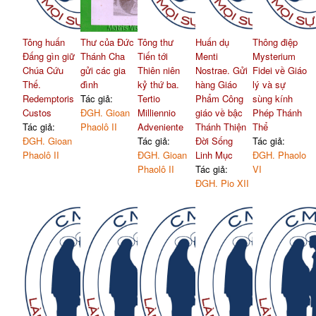
Tông huấn
Thư của Đức
Tông thư
Huấn dụ
Thông điệp
Đấng gìn giữ
Thánh Cha
Tiến tới
Menti
Mysterium
Chúa Cứu
gửi các gia
Thiên niên
Nostrae. Gửi
Fidei về Giáo
Thế.
đình
kỷ thứ ba.
hàng Giáo
lý và sự
Redemptoris
Tác giả:
Tertio
Phẩm Công
sùng kính
Custos
ĐGH. Gioan
Milliennio
giáo về bậc
Phép Thánh
Tác giả:
Phaolô II
Adveniente
Thánh Thiện
Thể
ĐGH. Gioan
Tác giả:
Đời Sống
Tác giả:
Phaolô II
ĐGH. Gioan
Linh Mục
ĐGH. Phaolo
Phaolô II
Tác giả:
VI
ĐGH. Pio XII