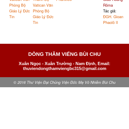
Phòng Bộ
Vatican Văn
Rôma
Giáo Lý Đức
Phòng Bộ
Tác giả:
Tin
Giáo Lý Đức
ĐGH. Gioan
Tin
Phaolô II
DÒNG THĂM VIẾNG BÙI CHU
Xuân Ngọc - Xuân Trường - Nam Định, Email:
thuviendongthamviengbc315@gmail.com
© 2016 Thư Viện Đại Chủng Viện Đức Mẹ Vô Nhiễm Bùi Chu