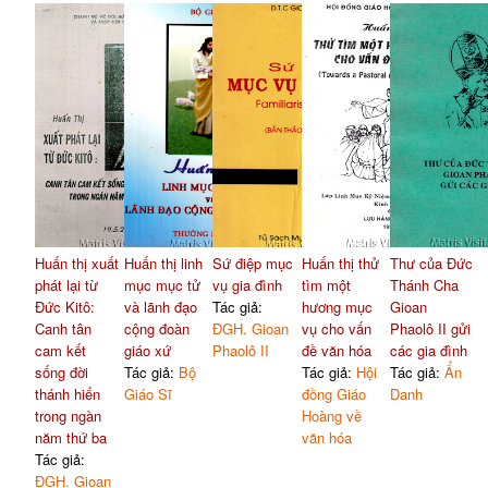
Huấn thị xuất
Huấn thị linh
Sứ điệp mục
Huấn thị thử
Thư của Đức
phát lại từ
mục mục tử
vụ gia đình
tìm một
Thánh Cha
Đức Kitô:
và lãnh đạo
Tác giả:
hương mục
Gioan
Canh tân
cộng đoàn
ĐGH. Gioan
vụ cho vấn
Phaolô II gửi
cam kết
giáo xứ
Phaolô II
đề văn hóa
các gia đình
sống đời
Tác giả:
Bộ
Tác giả:
Hội
Tác giả:
Ẩn
thánh hiến
Giáo Sĩ
đồng Giáo
Danh
trong ngàn
Hoàng về
năm thứ ba
văn hóa
Tác giả:
ĐGH. Gioan