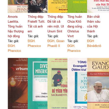
Amoris
Thông điệp
Thông điệp
Tông huấn
Bản chất
Laetitia.
Fratelli Tutti.
Để tất cả
Chúa Kitô
thâm sâu
Tông huấn
Tất cả anh
nên một. Ut
đang sống .
của Hội
hậu thượng
em
Unum Sint
Christus
thánh
hội đồng
Tác giả:
Tác giả:
Vivit
Tác giả:
Tác giả:
ĐGH.
ĐGH. Gioan
Tác giả:
ĐGH
ĐGH.
Phanxico
Phaolô II
ĐGH.
Bênêđictô
Phanxico
Phanxico