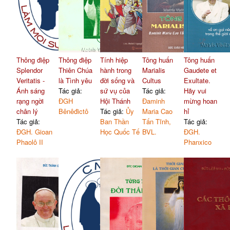
Thông điệp
Thông điệp
Tính hiệp
Tông huấn
Tông huấn
Splendor
Thiên Chúa
hành trong
Marialis
Gaudete et
Veritatis -
là Tình yêu
đời sống và
Cultus
Exultate.
Ánh sáng
Tác giả:
sứ vụ của
Tác giả:
Hãy vui
rạng ngời
ĐGH
Hội Thánh
Đaminh
mừng hoan
chân lý
Bênêđictô
Tác giả:
Ủy
Maria Cao
hỉ
Tác giả:
Ban Thần
Tấn Tĩnh,
Tác giả:
ĐGH. Gioan
Học Quốc Tế
BVL.
ĐGH.
Phaolô II
Phanxico