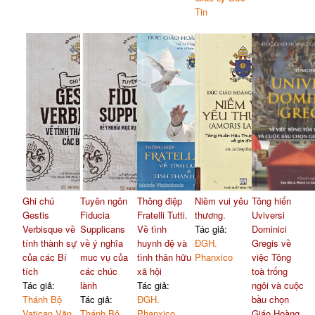
Tin
Ghi chú
Tuyên ngôn
Thông điệp
Niềm vui yêu
Tông hiến
Gestis
Fiducia
Fratelli Tutti.
thương.
Uviversi
Verbisque về
Supplicans
Về tình
Tác giả:
Dominici
tính thành sự
về ý nghĩa
huynh đệ và
ĐGH.
Gregis về
của các Bí
muc vụ của
tình thân hữu
Phanxico
việc Tông
tích
các chúc
xã hội
toà trống
Tác giả:
lành
Tác giả:
ngôi và cuộc
Thánh Bộ
Tác giả:
ĐGH.
bầu chọn
Vatican Văn
Thánh Bộ
Phanxico
Giáo Hoàng