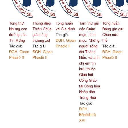
Tông thư
Thông điệp
Tông huấn
Tâm thư gửi
Tông huấn
Những con
Thiên Chúa
về Gia đình
các Giám
Đấng gìn giữ
đường của
giàu lòng
Tác giả:
mục, Linh
Chúa cứu
Tin Mừng
thương xót
ĐGH. Gioan
mục, Những
thế
Tác giả:
Tác giả:
Phaolô II
người sống
Tác giả:
ĐGH. Gioan
ĐGH. Gioan
đời Thánh
ĐGH. Gioan
Phaolô II
Phaolô II
hiến, và anh
Phaolô II
chị em tín
hữu thuộc
Giáo hội
Công Giáo
tại Cộng hòa
Nhân dân
Trung Hoa
Tác giả:
ĐGH.
Bênêđictô
XVI