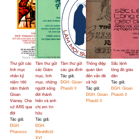
Thư gửi các
Tâm thư gửi
Tâm thư gửi
Thông điệp
Sắc lệnh
linh mục
các Giám
các gia đình
quan tâm
tông đồ giáo
nhân kỷ
mục, linh
Tác giả:
đến vấn đề
dân
niệm 160
mục, những
ĐGH. Gioan
xã hội
Tác giả:
năm thánh
người sống
Phaolô II
Tác giả:
ĐGH. Gioan
Gioan
đời thánh
ĐGH. Gioan
Phaolô II
Vianey. Cha
hiến và anh
Phaolô II
xứ ARS qua
chị em tín
đời
hữu
Tác giả:
Tác giả:
ĐGH.
ĐGH.
Phanxico
Bênêđictô
XVI