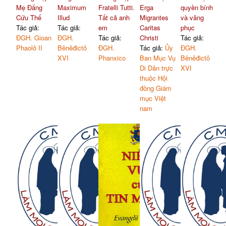
Mẹ Đấng
Maximum
Fratelli Tutti.
Erga
quyền bính
Cứu Thế
Illud
Tất cả anh
Migrantes
và vâng
Tác giả:
Tác giả:
em
Caritas
phục
ĐGH. Gioan
ĐGH.
Tác giả:
Christi
Tác giả:
Phaolô II
Bênêđictô
ĐGH.
Tác giả:
Ủy
ĐGH.
XVI
Phanxico
Ban Mục Vụ
Bênêđictô
Di Dân trực
XVI
thuộc Hội
đồng Giám
mục Việt
nam