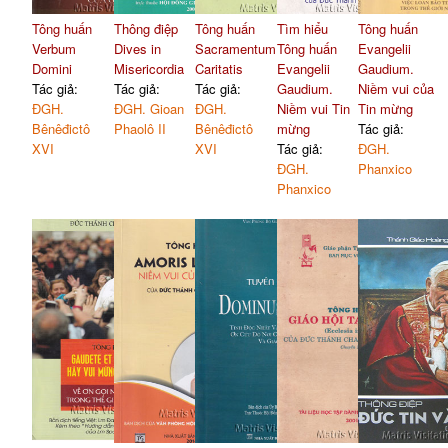
Tông huấn
Thông điệp
Tông huấn
Tìm hiểu
Tông huấn
Verbum
Dives in
Sacramentum
Tông huấn
Evangelii
Domini
Misericordia
Caritatis
Evangelii
Gaudium.
Tác giả:
Tác giả:
Tác giả:
Gaudium.
Niềm vui của
ĐGH.
ĐGH. Gioan
ĐGH.
Niềm vui Tin
Tin mừng
Bênêđictô
Phaolô II
Bênêđictô
mừng
Tác giả:
XVI
XVI
Tác giả:
ĐGH.
ĐGH.
Phanxico
Phanxico