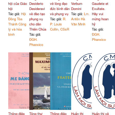
hội của Giáo
Desiderio
về lòng đạo
Verbum
Gaudete et
hội
Desideravi
đức bình dân
Domini
Exultate.
Tác giả:
Hội
về đào tạo
và phụng vụ
Tác giả:
Lm.
Hãy vui
Đồng Tòa
phụng vụ
Tác giả:
R.
Antôn Hà
mừng hoan
Thánh Công
cho dân
P. Louis
Văn Minh
hỷ
lý và hòa
Thiên Chúa
Collin, CSsR
Tác giả:
bình
Tác giả:
ĐGH.
ĐGH.
Phanxico
Phanxico
Thông điệp
Tông thư
Thông điệp
Huấn thị
Huấn thị về