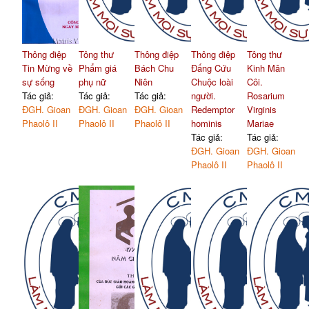
Thông điệp
Tông thư
Thông điệp
Thông điệp
Tông thư
Tin Mừng về
Phẩm giá
Bách Chu
Đấng Cứu
Kinh Mân
sự sống
phụ nữ
Niên
Chuộc loài
Côi.
Tác giả:
Tác giả:
Tác giả:
người.
Rosarium
ĐGH. Gioan
ĐGH. Gioan
ĐGH. Gioan
Redemptor
Virginis
Phaolô II
Phaolô II
Phaolô II
hominis
Mariae
Tác giả:
Tác giả:
ĐGH. Gioan
ĐGH. Gioan
Phaolô II
Phaolô II