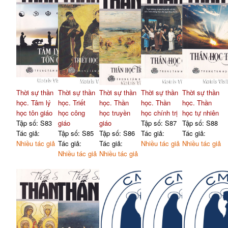
Thời sự thần
Thời sự thần
Thời sự thần
Thời sự thần
Thời sự thần
học. Tâm lý
học. Triết
học. Thần
học. Thần
học. Thần
học tôn giáo
học công
học truyền
học chính trị
học tự nhiên
Tập số: S83
giáo
giáo
Tập số: S87
Tập số: S88
Tác giả:
Tập số: S85
Tập số: S86
Tác giả:
Tác giả:
Nhiều tác giả
Tác giả:
Tác giả:
Nhiều tác giả
Nhiều tác giả
Nhiều tác giả
Nhiều tác giả