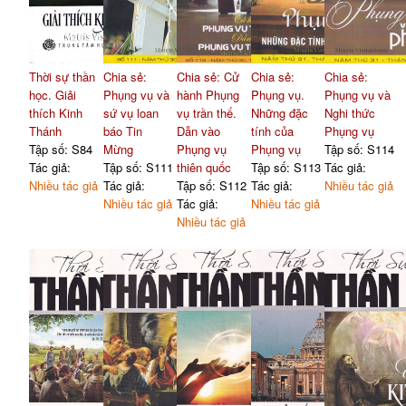
Thời sự thần
Chia sẻ:
Chia sẻ: Cử
Chia sẻ:
Chia sẻ:
học. Giải
Phụng vụ và
hành Phụng
Phụng vụ.
Phụng vụ và
thích Kinh
sứ vụ loan
vụ trần thế.
Những đặc
Nghi thức
Thánh
báo Tin
Dẫn vào
tính của
Phụng vụ
Tập số: S84
Mừng
Phụng vụ
Phụng vụ
Tập số: S114
Tác giả:
Tập số: S111
thiên quốc
Tập số: S113
Tác giả:
Nhiều tác giả
Tác giả:
Tập số: S112
Tác giả:
Nhiều tác giả
Nhiều tác giả
Tác giả:
Nhiều tác giả
Nhiều tác giả