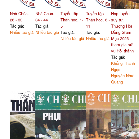
Nhà Chúa.
Nhà Chúa.
Tuyển tập
Tuyển tập
Hợp tuyển
26 - 33
34 - 44
Thần học. 1-
Thần học. 6 -
suy tư.
Tác giả:
Tác giả:
5
11
Thượng Hội
Nhiều tác giả
Nhiều tác giả
Tác giả:
Tác giả:
Đồng Giám
Nhiều tác giả
Nhiều tác giả
Mục 2023
tham gia sứ
vụ Hội thánh
Tác giả:
Khổng Thành
Ngọc,
Nguyễn Như
Quang