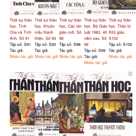
Thời sự thần
Thời sự thần
Thời sự thần
Thời sự thần
Thời sự thần
học. Tình
học. Khuôn
học. Các tôn
học. Bộ Giáo
học. Thần bí
Cha và Tình
mẫu thánh
giáo mới. Số
luật 1983. 40
Kitô giáo.
Anh. Số 91
thiện. Số 93
98
năm sau. Số
S102
Tập số: S91
Tập số: S93
Tập số: S98
99
Tập số: S102
Tác giả:
Tác giả:
Tác giả:
Tập số: S99
Tác giả:
Nhiều tác giả
Nhiều tác giả
Nhiều tác giả
Tác giả:
Nhiều tác giả
Nhiều tác giả