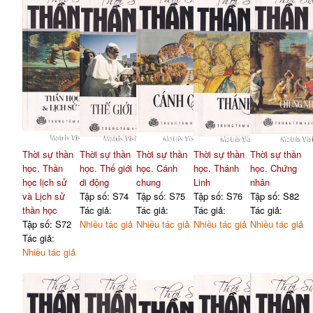
Thời sự thần
Thời sự thần
Thời sự thần
Thời sự thần
Thời sự thần
học. Thần
học. Thế giới
học. Cánh
học. Thánh
học. Chứng
học lịch sử
di động
chung
Linh
nhân
và Lịch sử
Tập số: S74
Tập số: S75
Tập số: S76
Tập số: S82
thần học
Tác giả:
Tác giả:
Tác giả:
Tác giả:
Tập số: S72
Nhiều tác giả
Nhiều tác giả
Nhiều tác giả
Nhiều tác giả
Tác giả:
Nhiều tác giả