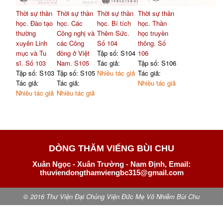
Thời sự thần
Thời sự thần
Thời sự thần
Thời sự thần
học. Đào tạo
học. Các
học. Bí tích
học. Thần
thường
Công nghị và
Thêm Sức.
học truyền
xuyên Linh
các Công
Số 104
thông. Số
mục và Tu
đồng ở Việt
Tập số: S104
106
sĩ. Số 103
Nam. S105
Tác giả:
Tập số: S106
Tập số: S103
Tập số: S105
Nhiều tác giả
Tác giả:
Tác giả:
Tác giả:
Nhiều tác giả
Nhiều tác giả
Nhiều tác giả
DÒNG THĂM VIẾNG BÙI CHU
Xuân Ngọc - Xuân Trường - Nam Định, Email:
thuviendongthamviengbc315@gmail.com
© 2016 Thư Viện Đại Chủng Viện Đức Mẹ Vô Nhiễm Bùi Chu