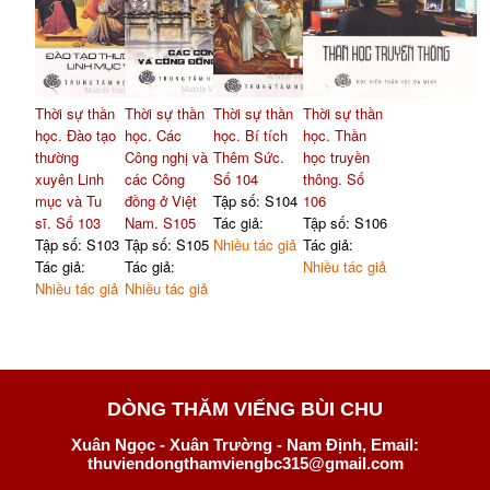
Thời sự thần
Thời sự thần
Thời sự thần
Thời sự thần
học. Đào tạo
học. Các
học. Bí tích
học. Thần
thường
Công nghị và
Thêm Sức.
học truyền
xuyên Linh
các Công
Số 104
thông. Số
mục và Tu
đồng ở Việt
Tập số: S104
106
sĩ. Số 103
Nam. S105
Tác giả:
Tập số: S106
Tập số: S103
Tập số: S105
Nhiều tác giả
Tác giả:
Tác giả:
Tác giả:
Nhiều tác giả
Nhiều tác giả
Nhiều tác giả
DÒNG THĂM VIẾNG BÙI CHU
Xuân Ngọc - Xuân Trường - Nam Định, Email:
thuviendongthamviengbc315@gmail.com