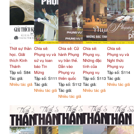
Thời sự thần
Chia sẻ:
Chia sẻ: Cử
Chia sẻ:
Chia sẻ:
học. Giải
Phụng vụ và
hành Phụng
Phụng vụ.
Phụng vụ và
thích Kinh
sứ vụ loan
vụ trần thế.
Những đặc
Nghi thức
Thánh
báo Tin
Dẫn vào
tính của
Phụng vụ
Tập số: S84
Mừng
Phụng vụ
Phụng vụ
Tập số: S114
Tác giả:
Tập số: S111
thiên quốc
Tập số: S113
Tác giả:
Nhiều tác giả
Tác giả:
Tập số: S112
Tác giả:
Nhiều tác giả
Nhiều tác giả
Tác giả:
Nhiều tác giả
Nhiều tác giả