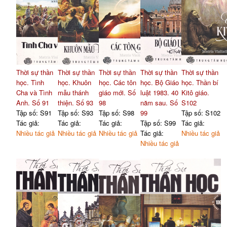
Thời sự thần
Thời sự thần
Thời sự thần
Thời sự thần
Thời sự thần
học. Tình
học. Khuôn
học. Các tôn
học. Bộ Giáo
học. Thần bí
Cha và Tình
mẫu thánh
giáo mới. Số
luật 1983. 40
Kitô giáo.
Anh. Số 91
thiện. Số 93
98
năm sau. Số
S102
Tập số: S91
Tập số: S93
Tập số: S98
99
Tập số: S102
Tác giả:
Tác giả:
Tác giả:
Tập số: S99
Tác giả:
Nhiều tác giả
Nhiều tác giả
Nhiều tác giả
Tác giả:
Nhiều tác giả
Nhiều tác giả