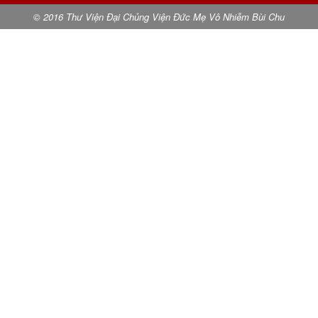
© 2016 Thư Viện Đại Chủng Viện Đức Mẹ Vô Nhiễm Bùi Chu