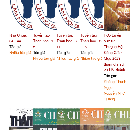
Nhà Chúa.
Tuyển tập
Tuyển tập
Tuyển tập
Hợp tuyển
34 - 44
Thần học. 1-
Thần học. 6 -
Thần học. 12
suy tư.
Tác giả:
5
11
- 16
Thượng Hội
Nhiều tác giả
Tác giả:
Tác giả:
Tác giả:
Đồng Giám
Nhiều tác giả
Nhiều tác giả
Nhiều tác giả
Mục 2023
tham gia sứ
vụ Hội thánh
Tác giả:
Khổng Thành
Ngọc,
Nguyễn Như
Quang