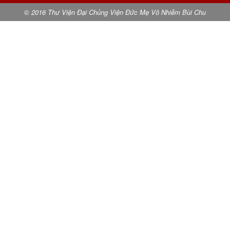
© 2016 Thư Viện Đại Chủng Viện Đức Mẹ Vô Nhiễm Bùi Chu