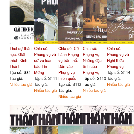
Thời sự thần
Chia sẻ:
Chia sẻ: Cử
Chia sẻ:
Chia sẻ:
học. Giải
Phụng vụ và
hành Phụng
Phụng vụ.
Phụng vụ và
thích Kinh
sứ vụ loan
vụ trần thế.
Những đặc
Nghi thức
Thánh
báo Tin
Dẫn vào
tính của
Phụng vụ
Tập số: S84
Mừng
Phụng vụ
Phụng vụ
Tập số: S114
Tác giả:
Tập số: S111
thiên quốc
Tập số: S113
Tác giả:
Nhiều tác giả
Tác giả:
Tập số: S112
Tác giả:
Nhiều tác giả
Nhiều tác giả
Tác giả:
Nhiều tác giả
Nhiều tác giả