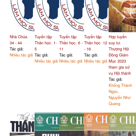
Nhà Chúa.
Tuyển tập
Tuyển tập
Tuyển tập
Hợp tuyển
34 - 44
Thần học. 1-
Thần học. 6 -
Thần học. 12
suy tư.
Tác giả:
5
11
- 16
Thượng Hội
Nhiều tác giả
Tác giả:
Tác giả:
Tác giả:
Đồng Giám
Nhiều tác giả
Nhiều tác giả
Nhiều tác giả
Mục 2023
tham gia sứ
vụ Hội thánh
Tác giả:
Khổng Thành
Ngọc,
Nguyễn Như
Quang