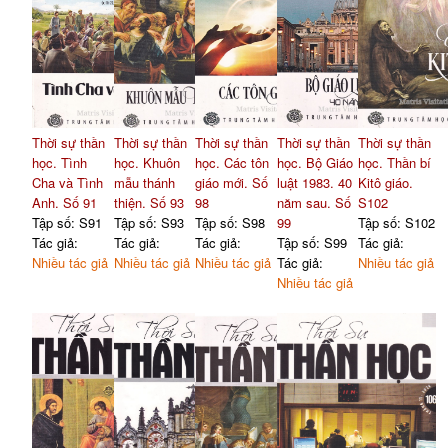
Thời sự thần
Thời sự thần
Thời sự thần
Thời sự thần
Thời sự thần
học. Tình
học. Khuôn
học. Các tôn
học. Bộ Giáo
học. Thần bí
Cha và Tình
mẫu thánh
giáo mới. Số
luật 1983. 40
Kitô giáo.
Anh. Số 91
thiện. Số 93
98
năm sau. Số
S102
Tập số: S91
Tập số: S93
Tập số: S98
99
Tập số: S102
Tác giả:
Tác giả:
Tác giả:
Tập số: S99
Tác giả:
Nhiều tác giả
Nhiều tác giả
Nhiều tác giả
Tác giả:
Nhiều tác giả
Nhiều tác giả