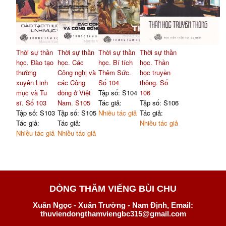
Thời sự thần
Thời sự thần
Thời sự thần
Thời sự thần
học. Đào tạo
học. Các
học. Bí tích
học. Thần
thường
Công nghị và
Thêm Sức.
học truyền
xuyên Linh
các Công
Số 104
thông. Số
mục và Tu
đồng ở Việt
Tập số: S104
106
sĩ. Số 103
Nam. S105
Tác giả:
Tập số: S106
Tập số: S103
Tập số: S105
Nhiều tác giả
Tác giả:
Tác giả:
Tác giả:
Nhiều tác giả
Nhiều tác giả
Nhiều tác giả
DÒNG THĂM VIẾNG BÙI CHU
Xuân Ngọc - Xuân Trường - Nam Định, Email:
thuviendongthamviengbc315@gmail.com