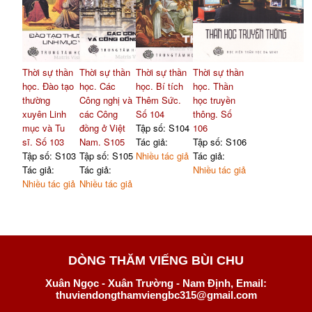
Thời sự thần
Thời sự thần
Thời sự thần
Thời sự thần
học. Đào tạo
học. Các
học. Bí tích
học. Thần
thường
Công nghị và
Thêm Sức.
học truyền
xuyên Linh
các Công
Số 104
thông. Số
mục và Tu
đồng ở Việt
Tập số: S104
106
sĩ. Số 103
Nam. S105
Tác giả:
Tập số: S106
Tập số: S103
Tập số: S105
Nhiều tác giả
Tác giả:
Tác giả:
Tác giả:
Nhiều tác giả
Nhiều tác giả
Nhiều tác giả
DÒNG THĂM VIẾNG BÙI CHU
Xuân Ngọc - Xuân Trường - Nam Định, Email:
thuviendongthamviengbc315@gmail.com