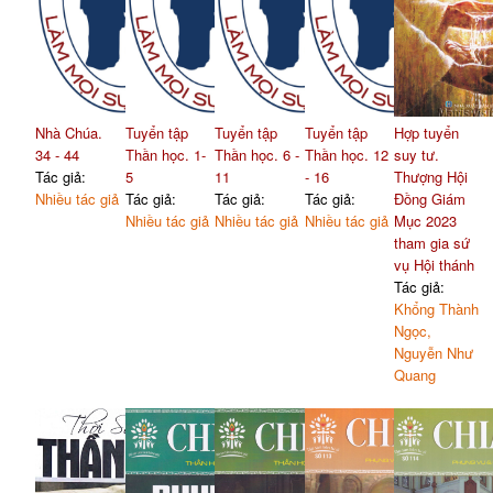
Nhà Chúa.
Tuyển tập
Tuyển tập
Tuyển tập
Hợp tuyển
34 - 44
Thần học. 1-
Thần học. 6 -
Thần học. 12
suy tư.
Tác giả:
5
11
- 16
Thượng Hội
Nhiều tác giả
Tác giả:
Tác giả:
Tác giả:
Đồng Giám
Nhiều tác giả
Nhiều tác giả
Nhiều tác giả
Mục 2023
tham gia sứ
vụ Hội thánh
Tác giả:
Khổng Thành
Ngọc,
Nguyễn Như
Quang