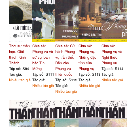
Thời sự thần
Chia sẻ:
Chia sẻ: Cử
Chia sẻ:
Chia sẻ:
học. Giải
Phụng vụ và
hành Phụng
Phụng vụ.
Phụng vụ và
thích Kinh
sứ vụ loan
vụ trần thế.
Những đặc
Nghi thức
Thánh
báo Tin
Dẫn vào
tính của
Phụng vụ
Tập số: S84
Mừng
Phụng vụ
Phụng vụ
Tập số: S114
Tác giả:
Tập số: S111
thiên quốc
Tập số: S113
Tác giả:
Nhiều tác giả
Tác giả:
Tập số: S112
Tác giả:
Nhiều tác giả
Nhiều tác giả
Tác giả:
Nhiều tác giả
Nhiều tác giả