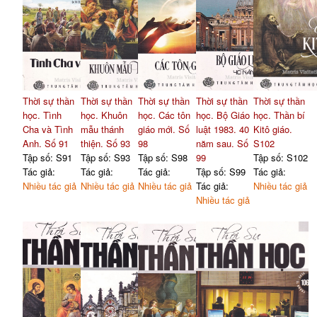
Thời sự thần
Thời sự thần
Thời sự thần
Thời sự thần
Thời sự thần
học. Tình
học. Khuôn
học. Các tôn
học. Bộ Giáo
học. Thần bí
Cha và Tình
mẫu thánh
giáo mới. Số
luật 1983. 40
Kitô giáo.
Anh. Số 91
thiện. Số 93
98
năm sau. Số
S102
Tập số: S91
Tập số: S93
Tập số: S98
99
Tập số: S102
Tác giả:
Tác giả:
Tác giả:
Tập số: S99
Tác giả:
Nhiều tác giả
Nhiều tác giả
Nhiều tác giả
Tác giả:
Nhiều tác giả
Nhiều tác giả