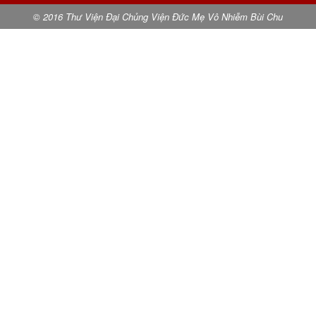
© 2016 Thư Viện Đại Chủng Viện Đức Mẹ Vô Nhiễm Bùi Chu