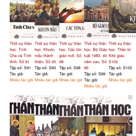
Thời sự thần
Thời sự thần
Thời sự thần
Thời sự thần
Thời sự thần
học. Tình
học. Khuôn
học. Các tôn
học. Bộ Giáo
học. Thần bí
Cha và Tình
mẫu thánh
giáo mới. Số
luật 1983. 40
Kitô giáo.
Anh. Số 91
thiện. Số 93
98
năm sau. Số
S102
Tập số: S91
Tập số: S93
Tập số: S98
99
Tập số: S102
Tác giả:
Tác giả:
Tác giả:
Tập số: S99
Tác giả:
Nhiều tác giả
Nhiều tác giả
Nhiều tác giả
Tác giả:
Nhiều tác giả
Nhiều tác giả