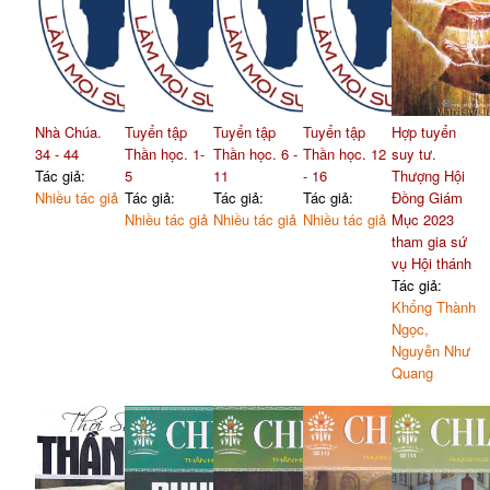
Nhà Chúa.
Tuyển tập
Tuyển tập
Tuyển tập
Hợp tuyển
34 - 44
Thần học. 1-
Thần học. 6 -
Thần học. 12
suy tư.
Tác giả:
5
11
- 16
Thượng Hội
Nhiều tác giả
Tác giả:
Tác giả:
Tác giả:
Đồng Giám
Nhiều tác giả
Nhiều tác giả
Nhiều tác giả
Mục 2023
tham gia sứ
vụ Hội thánh
Tác giả:
Khổng Thành
Ngọc,
Nguyễn Như
Quang