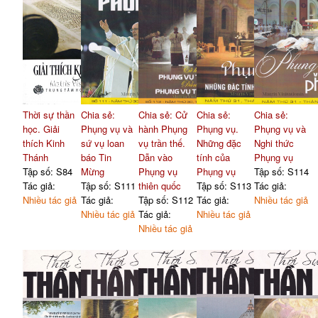
Thời sự thần
Chia sẻ:
Chia sẻ: Cử
Chia sẻ:
Chia sẻ:
học. Giải
Phụng vụ và
hành Phụng
Phụng vụ.
Phụng vụ và
thích Kinh
sứ vụ loan
vụ trần thế.
Những đặc
Nghi thức
Thánh
báo Tin
Dẫn vào
tính của
Phụng vụ
Tập số: S84
Mừng
Phụng vụ
Phụng vụ
Tập số: S114
Tác giả:
Tập số: S111
thiên quốc
Tập số: S113
Tác giả:
Nhiều tác giả
Tác giả:
Tập số: S112
Tác giả:
Nhiều tác giả
Nhiều tác giả
Tác giả:
Nhiều tác giả
Nhiều tác giả