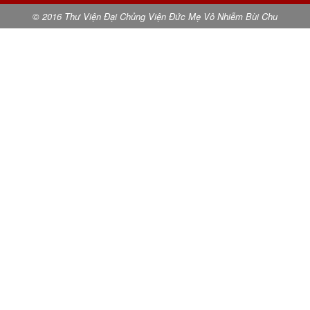
© 2016 Thư Viện Đại Chủng Viện Đức Mẹ Vô Nhiễm Bùi Chu