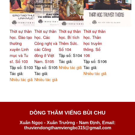
Thời sự thần
Thời sự thần
Thời sự thần
Thời sự thần
học. Đào tạo
học. Các
học. Bí tích
học. Thần
thường
Công nghị và
Thêm Sức.
học truyền
xuyên Linh
các Công
Số 104
thông. Số
mục và Tu
đồng ở Việt
Tập số: S104
106
sĩ. Số 103
Nam. S105
Tác giả:
Tập số: S106
Tập số: S103
Tập số: S105
Nhiều tác giả
Tác giả:
Tác giả:
Tác giả:
Nhiều tác giả
Nhiều tác giả
Nhiều tác giả
DÒNG THĂM VIẾNG BÙI CHU
Xuân Ngọc - Xuân Trường - Nam Định, Email:
thuviendongthamviengbc315@gmail.com