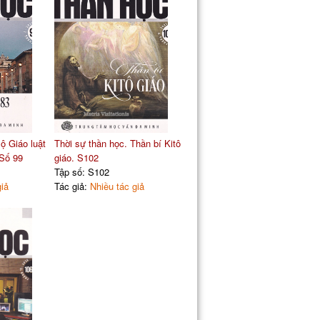
ộ Giáo luật
Thời sự thần học. Thần bí Kitô
 Số 99
giáo. S102
Tập số: S102
giả
Tác giả:
Nhiều tác giả