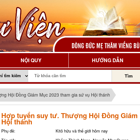
NỘI QUY
HƯỚNG DẪN
Tìm
ợng Hội Đồng Giám Mục 2023 tham gia sứ vụ Hội thánh
Hợp tuyển suy tư. Thượng Hội Đồng Giám 
Hội thánh
Phụ đề:
Kitô hữu và thế giới hôm nay