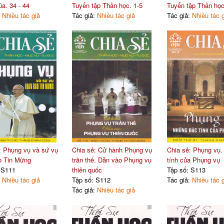
a. 34 - 44
Tuyển tập Thần học. 1-5
Tuyển tập Thần học.
:
Nhiều tác giả
Tác giả:
Nhiều tác giả
Tác giả:
Nhiều tác 
: Phụng vụ và sứ vụ
Chia sẻ: Cử hành Phụng vụ
Chia sẻ: Phụng vụ
o Tin Mừng
trần thế. Dẫn vào Phụng vụ
tính của Phụng vụ
 S111
thiên quốc
Tập số: S113
:
Nhiều tác giả
Tập số: S112
Tác giả:
Nhiều tác 
Tác giả:
Nhiều tác giả