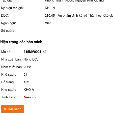
Tác giả:
Khổng Thành Ngọc, Nguyễn Như Quang
Ký hiệu tác giả:
KH - N
DDC:
230.05 - Ấn phẩm định kỳ về Thần học Kitô gi
Ngôn ngữ:
Việt
Số cuốn:
1
Hiện trạng các bản sách
Mã số:
315MV0004144
Nhà xuất bản:
Hồng Đức
Năm xuất bản:
2022
Khổ sách:
24
Số trang:
182
Kho sách:
KHO A
Tình trạng:
Hiện có
Mượn sách