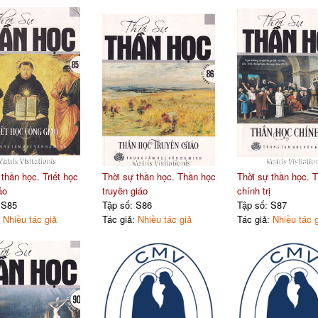
thần học. Triết học
Thời sự thần học. Thần học
Thời sự thần học. 
áo
truyền giáo
chính trị
 S85
Tập số: S86
Tập số: S87
:
Nhiều tác giả
Tác giả:
Nhiều tác giả
Tác giả:
Nhiều tác 