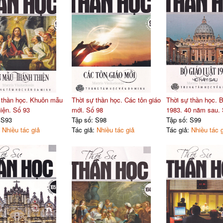
 thần học. Khuôn mẫu
Thời sự thần học. Các tôn giáo
Thời sự thần học. B
hiện. Số 93
mới. Số 98
1983. 40 năm sau.
 S93
Tập số: S98
Tập số: S99
:
Nhiều tác giả
Tác giả:
Nhiều tác giả
Tác giả:
Nhiều tác 