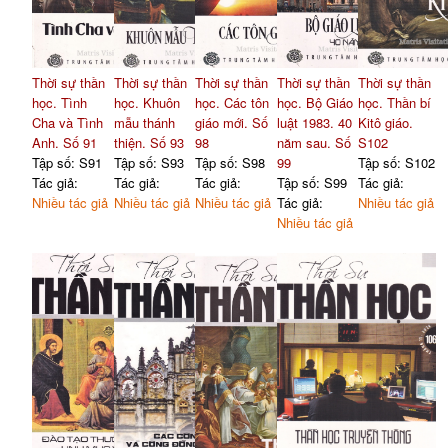
Thời sự thần
Thời sự thần
Thời sự thần
Thời sự thần
Thời sự thần
học. Tình
học. Khuôn
học. Các tôn
học. Bộ Giáo
học. Thần bí
Cha và Tình
mẫu thánh
giáo mới. Số
luật 1983. 40
Kitô giáo.
Anh. Số 91
thiện. Số 93
98
năm sau. Số
S102
Tập số: S91
Tập số: S93
Tập số: S98
99
Tập số: S102
Tác giả:
Tác giả:
Tác giả:
Tập số: S99
Tác giả:
Nhiều tác giả
Nhiều tác giả
Nhiều tác giả
Tác giả:
Nhiều tác giả
Nhiều tác giả