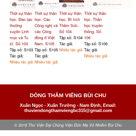
Thời sự thần
Thời sự thần
Thời sự thần
Thời sự thần
học. Đào tạo
học. Các
học. Bí tích
học. Thần
thường
Công nghị và
Thêm Sức.
học truyền
xuyên Linh
các Công
Số 104
thông. Số
mục và Tu
đồng ở Việt
Tập số: S104
106
sĩ. Số 103
Nam. S105
Tác giả:
Tập số: S106
Tập số: S103
Tập số: S105
Nhiều tác giả
Tác giả:
Tác giả:
Tác giả:
Nhiều tác giả
Nhiều tác giả
Nhiều tác giả
DÒNG THĂM VIẾNG BÙI CHU
Xuân Ngọc - Xuân Trường - Nam Định, Email:
thuviendongthamviengbc315@gmail.com
© 2016 Thư Viện Đại Chủng Viện Đức Mẹ Vô Nhiễm Bùi Chu