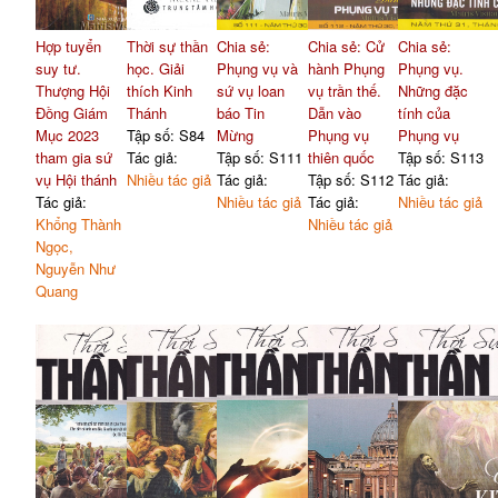
Hợp tuyển
Thời sự thần
Chia sẻ:
Chia sẻ: Cử
Chia sẻ:
suy tư.
học. Giải
Phụng vụ và
hành Phụng
Phụng vụ.
Thượng Hội
thích Kinh
sứ vụ loan
vụ trần thế.
Những đặc
Đồng Giám
Thánh
báo Tin
Dẫn vào
tính của
Mục 2023
Tập số: S84
Mừng
Phụng vụ
Phụng vụ
tham gia sứ
Tác giả:
Tập số: S111
thiên quốc
Tập số: S113
vụ Hội thánh
Nhiều tác giả
Tác giả:
Tập số: S112
Tác giả:
Tác giả:
Nhiều tác giả
Tác giả:
Nhiều tác giả
Khổng Thành
Nhiều tác giả
Ngọc,
Nguyễn Như
Quang